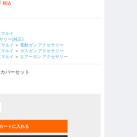
0
税込
京マルイ
サリー(純正)
京マルイ
＞
電動ガン アクセサリー
京マルイ
＞
ガスガン アクセサリー
京マルイ
＞
エアーガン アクセサリー
ルカバーセット
カートに入れる