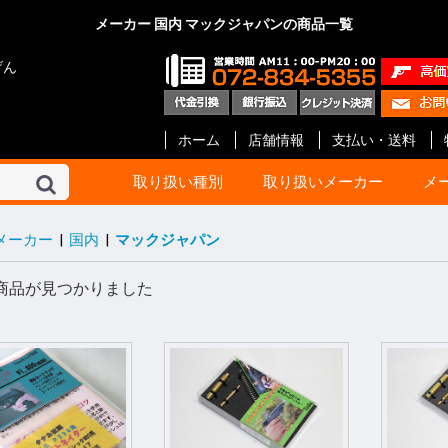
メーカー 国内 マックジャパンの商品一覧
げん
ホーム
店舗情報
支払い・送料
取り扱い種別
取り扱いメーカー
メ
メーカー
|
国内
|
マックジャパン
東京マルイ
KSC
マルシン
タナカ
マルゼン
ハートフォード
クラフト アップル
KTW
タニオ・コバ
BATON Airsoft
BWC
ショウエイ
エラン
A!CTION(アクション)
KM企画
キャロムショット
パンドラ アームズ
R.C.C.
ガンショップ インディ
ガンスミス シークレッ
メディコム
ファインケミカル
オプション No.1
G-Force
Carbon8
HoneyBee
エス・ツー・エス
ET-1
プロテック
イースト.A
ライラクス
モッジ
ノーベルアームズ
マックジャパン
M W グレネード
フリーダムアート
ライト
CーTec
ファイアフライ
TOP
宮川ゴム
レザーアート ケイン
ZEKE
GAW
ガンスミス忍者
国内メーカー その他
DETONATOR
GUARDER
Guns Modify
COW COW
ROBIN HOOD
Anvil
Vector Optics
Bomber Airsoft
WE-Tech
ENIGMA
NOVA
Prime
RA-Tech
KJ Works
BOLT
G&G
VFC
UMaREX
AIP
Ready Fighter
NeBula
Airsoft Surgeon
T8 Airsoft
Shooter’s Desion
SILVERBACK Airsoft
W I I Tech
Ace-1 Arms
ACETECH
AABB
C&C tac
SAPH
ANGRY GUN
AMOMAX / CYTAC
FMA
海外メーカー その他
コルト
ベレッタ
スミス&ウエッソン
グロック
HOGUE
PACHMAYR
ALTAMONT
VZ Grips
LINVILLE
LOK Grips
CERUS GEAR
MAGPUL
Birchwood
HKS
実銃用品メーカー その
GBB ハンドガン
GBB ライフル
電動ガン 次世代
電動ガン ハイ
電動ガン
電動ガン バッ
電動ガン マガ
電動ガン アク
エアーライフル
ショットガン
ガスガン
ガスガン マガジ
ガスガン アク
エアーガン ア
エアーガン マ
サイト関連
汎用品
10歳以上用
消耗品 他
ガスブローバッ
ガス ライフル・
CO2ブローバッ
モデルガン
電動ガン
ガス マガジン
モデルガン カ
アクセサリー
電動 マガジン等
消耗品 他
ガス ブローバッ
ガス リボルバー
ガス ライフル・
8mm ハンドガ
モデルガン オー
モデルガン リ
モデルガン 長物
キット モデルガ
モデルガン 金属
ガス マガジン
モデルガン カ
アクセサリー
グリップ
ガスガン 他
消耗品 他
ガス リボルバー
ガス ブローバッ
エアー ライフル
ガス ライフル
モデルガン リ
モデルガン オー
モデルガン 金属
モデルガン ラ
ガス マガジン
グリップ
アクセサリー
モデルガン カ
エアー ハンドガ
ガス ブローバッ
エアー ライフル
ガス ライフル・
マガジン
アクセサリー
消耗品
モデルガン リ
モデルガン オ
モデルガン キ
ガスガン
アクセサリー
カートリッジ等
グリップ
モデルガン リ
モデルガン オー
モデルガン ラ
モデルガン カ
グリップ
グレネード
その他
エアーガン
電動ガン
アクセサリー
モデルガン オー
モデルガン ラ
モデルガン カ
カスタムパーツ
その他
モデルガン オー
モデルガン カ
モデルガン キッ
カスタムパーツ
ガスガン
グリップ
モデルガン
モデルガンパー
モデルガン リ
モデルガン オ
アクセサリー
インナーバレル
サイレンサー
塗装・仕上げ
モデルガン用
グリップ リボ
グリップ オート
ガスガン 外装
ガスガン 内部
メンテナンス
塗装
メンテナンス
スプレー塗料
ブルーイング剤
メンテナンス
CO2 ブローバ
スペアマガジン
その他
BB弾
照準器
ホルスター
ケース類
U-18
エアガン
ガスガン
オート用
リボルバー用
革製 ショルダー
革製 ヒップ
ナイロン製 シ
ナイロン製 ヒッ
ウエスタン
レッグ バック
ポーチ
ケース類
照準器
マウント 他
モデルガン用品
ホルスター
ダミーカート
発火カートリッ
空撃ちダミーカ
ダミーブレット
モデルガン カ
ガスガン用カス
電動ガン用カス
パッキン類
電動ガン
アクセサリー
スライド
サイト
アウターバレル
その他
GLOCK Gen.5
GLOCK Gen.4
GLOCK Gen.3
H&K
V10 / DETONIC
1911 ・ MEU等
Hi-CAPA
M&P
DESERT EAGL
P226
M92F
金属外装パーツ
内部カスタムパ
その他
マグロ用パーツ
カスタムパーツ
アクセサリー
GLOCK
リボルバー用パ
オート用パーツ
マルイ用
WA用
その他
ガス ハンドガン
ガス ライフル
マガジン 他
アウターバレル
金属外装パーツ
金属外装キット
カスタムパーツ
金属外装パーツ
金属外装キット
ガス ハンドガン
マガジン 他
ガス ライフル
ガスブローバッ
金属外装
アウターバレル
外装パーツ
内部カスタムパ
オート用
リボルバ用
ライフル用
木製
G-10 素材製
その他アクセサ
オート用
汎用
リボルバ用
木製
G-10 素材製
オート用
リボルバ用
G-10 素材製
ト
他
ー
ン
ック
ツ等
ッジ
ーツ
ーツ
ーツ
商品が見つかりました
ローバック
G ライフル
ボルバ
世代
イサイクル
G
ンドガン
ッキング
イフル SMG
スガン
ン リボルバ
ン オート
ン 長物
ルガン
デルガン
(販売登録品)
ガン
電動ガン
BB ライフル
BB ハンドガン
アガン
ドランチャ
ド弾
アクセサリー
アクセサリー
アクセサリー
ンアクセサリ
セサリー(純正)
スペアマガジ
スペアマガジ
スペアマガジ
ンスペアマガ
(実銃用)
タムパーツ
タムパーツ
ルアップパー
ー・充電器
用 カスタムパ
ート
ン カスタムパ
辺
サー
レーザー
ー
ー(革)
ー(樹脂)
ー(ナイロン)
ンス
ス BB弾
上げ
セサリー
ィング用品
ンド
ション
満用
満用品
ガン
マシンピストル
オートマチック用
リボルバー用
その他
Altamont
HOGUE
Pachmayr
BERETTA
マルイ 1911
マルイ GLOCK
アウターバレル
マルイ 1911
マルイ GLOCK用
ゴムパッキン類
ガスガン用
電動ガン用
エアーガン用
ドットサイト
スコープ
オートマチック
リボルバー
その他
ガスブローバック
モデルガン
アクセサリー
モデルガン
エアーソフトガン
ウエッソン
ー&コック
SS ARMS)