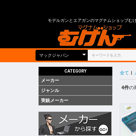
モデルガンとエアガンのマグナムショップむ
CATEGORY
全て
|
メーカー
国内
海外
実銃用品
4件
の
ジャンル
ガス ブ
ガス SM
ガス リ
ガス 他
電動 次
電動 ハ
電動ガン
電動 SM
電動 ハ
エアーコ
エアーラ
CO2 ガ
モデルガ
モデルガ
モデルガ
金属モデ
キットモ
競技用銃
ショット
海外製 
海外製 G
海外製 G
キットエ
グレネー
グレネー
ガスガン
エアガン
電動ガン
モデルガ
汎用アク
ガスガン
エアガン
電動ガン
モデルガ
グリップ
グリップ
外装カス
内部カス
ディテー
バッテリ
電動ガン
ダミーカ
モデルガ
照準器
照準器周
サイレン
ライト・
トレーサ
ホルスタ
ホルスタ
ホルスタ
ポーチ類
ケース類
メンテナ
消耗品 ガ
工具
塗装・仕
汎用アク
シューテ
ガンスタ
プロテク
18才未
18才未
カスタム
その他
特価品
処分品
(純正)
(純正)
(純正)
ー(純正)
ン
ン
ン
ジン
ツ
ーツ
ーツ
実銃メーカー
コルト
グロック
スミス&
ベレッタ
ワルサー
ヘッケラ
SIG(SWI