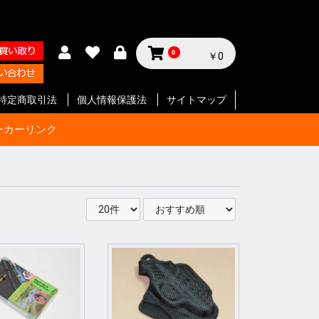
0
￥0
特定商取引法
個人情報保護法
サイトマップ
ーカーリンク
サイクル
テリー等
ジン
セサリー
ン
セサリー
クセサリ
ガジン
ク
SMG
ク
ート等
ク
SMG
ン
ト
ボルバー
ン
ート等
ク
ボルバー
ト
イフル
ート等
ン
ク
SMG
ボルバ
ート
ット
ボルバー
ト
イフル
ート等
ト
イフル
ート等
 エアガ
ト
ート等
ト
ツ
ボルバー
ートマチ
ルバ用
用
パーツ
パーツ
ックガン
 パー
ョルダー
プ
サイド
ジ
ートリ
スタムパ
タムパ
タムパ
S
E
ーツ
ーツ
ク
ーツ
リー