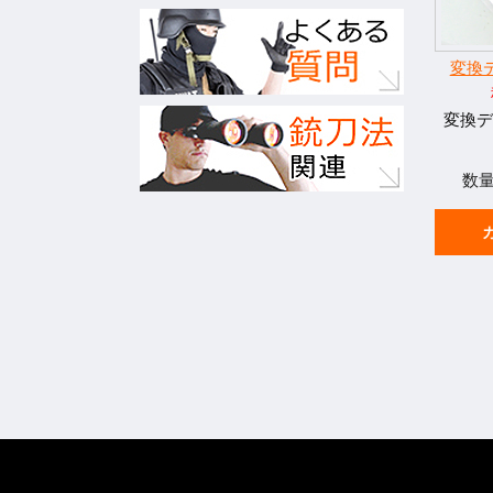
変換デ
変換デ
数