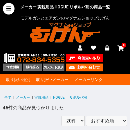
メーカー 実銃用品 HOGUE リボルバ用の商品一覧
モデルガンとエアガンのマグナムショップむげん
0
取り扱い種別
取り扱いメーカー
メーカーリンク
全て
|
メーカー
|
実銃用品
|
HOGUE
|
リボルバ用
46件
の商品が見つかりました