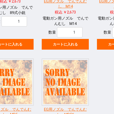
税込:￥2,673
EG用ノズル でんでんむ
EG用ノ
し M14
ン用ノズル でんで
税込:￥2,673
税
むし 89式小銃
電動ガン用ノズル でんで
電動ガン
量
んむし M14
ん
数量
数量
カートに入れる
カートに入れる
カ
ノズル でんでんむ
EG用ノズル でんでんむ