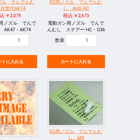
ズル でんでんむ
EG用ノズル でんでんむ
次世代AK74
し AUG HC
込:￥2,079
税込:￥2,673
用ノズル でんで
電動ガン用ノズル でんで
AK47・AK74
んむし ステアー HC・G36
数量
ートに入れる
カートに入れる
EG用ノズル でんでんむ
し M4