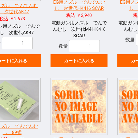
EG用ノズル でんでんむ
EG用ノ
ノズル でんでんむ
し 次世代HK416 SCAR
し 
 次世代AK47
税込:￥3,940
税
税込:￥2,673
電動ガン用ノズル でんで
電動ガン
ン用ノズル でんで
んむし 次世代M4 HK416
んむし 
し 次世代AK47
SCAR
数量
量
数量
カートに入れる
カートに入れる
カ
ノズル でんでんむ
し 89式