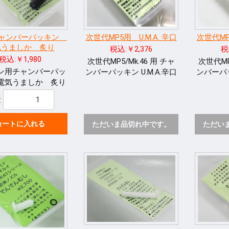
チャンバーパッキン
次世代MP5用 U.M.A. 辛口
次世代MP5
気うましか 炙り
税込:￥2,376
税
税込:￥1,980
次世代MP5/Mk.46 用 チャ
次世代MP
ン用チャンバーパッ
ンバーパッキン U.M.A.辛口
ンバーパッ
電気うましか 炙り
量
カートに入れる
ただいま品切れ中です。
ただい