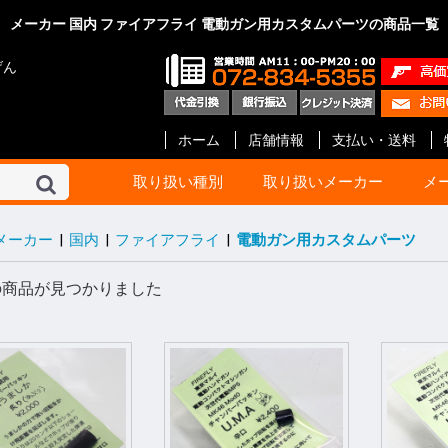
メーカー 国内 ファイアフライ 電動ガン用カスタムパーツの商品一覧
げん
ホーム
店舗情報
支払い・送料
取り扱い種別
取り扱いメーカー
メ
メーカー
|
国内
|
ファイアフライ
|
電動ガン用カスタムパーツ
東京マルイ
KSC
マルシン
タナカ
マルゼン
ハートフォード
クラフト アップル
KTW
タニオ・コバ
BATON Airsoft
BWC
ショウエイ
エラン
A!CTION(アクション)
KM企画
キャロムショット
パンドラ アームズ
R.C.C.
ガンショップ インディ
ガンスミス シークレッ
メディコム
ファインケミカル
オプション No.1
G-Force
Carbon8
HoneyBee
エス・ツー・エス
ET-1
プロテック
イースト.A
ライラクス
モッジ
ノーベルアームズ
マックジャパン
M W グレネード
フリーダムアート
ライト
CーTec
ファイアフライ
TOP
宮川ゴム
レザーアート ケイン
ZEKE
GAW
ガンスミス忍者
国内メーカー その他
DETONATOR
GUARDER
Guns Modify
COW COW
ROBIN HOOD
Anvil
Vector Optics
Bomber Airsoft
WE-Tech
ENIGMA
NOVA
Prime
RA-Tech
KJ Works
BOLT
G&G
VFC
UMaREX
AIP
Ready Fighter
NeBula
Airsoft Surgeon
T8 Airsoft
Shooter’s Desion
SILVERBACK Airsoft
W I I Tech
Ace-1 Arms
ACETECH
AABB
C&C tac
SAPH
ANGRY GUN
AMOMAX / CYTAC
FMA
海外メーカー その他
コルト
ベレッタ
スミス&ウエッソン
グロック
HOGUE
PACHMAYR
ALTAMONT
VZ Grips
LINVILLE
LOK Grips
CERUS GEAR
MAGPUL
Birchwood
HKS
実銃用品メーカー その
GBB ハンドガン
GBB ライフル
電動ガン 次世代
電動ガン ハイ
電動ガン
電動ガン バッ
電動ガン マガ
電動ガン アク
エアーライフル
ショットガン
ガスガン
ガスガン マガジ
ガスガン アク
エアーガン ア
エアーガン マ
サイト関連
汎用品
10歳以上用
消耗品 他
ガスブローバッ
ガス ライフル・
CO2ブローバッ
モデルガン
電動ガン
ガス マガジン
モデルガン カ
アクセサリー
電動 マガジン等
消耗品 他
ガス ブローバッ
ガス リボルバー
ガス ライフル・
8mm ハンドガ
モデルガン オー
モデルガン リ
モデルガン 長物
キット モデルガ
モデルガン 金属
ガス マガジン
モデルガン カ
アクセサリー
グリップ
ガスガン 他
消耗品 他
ガス リボルバー
ガス ブローバッ
エアー ライフル
ガス ライフル
モデルガン リ
モデルガン オー
モデルガン 金属
モデルガン ラ
ガス マガジン
グリップ
アクセサリー
モデルガン カ
エアー ハンドガ
ガス ブローバッ
エアー ライフル
ガス ライフル・
マガジン
アクセサリー
消耗品
モデルガン リ
モデルガン オ
モデルガン キ
ガスガン
アクセサリー
カートリッジ等
グリップ
モデルガン リ
モデルガン オー
モデルガン ラ
モデルガン カ
グリップ
グレネード
その他
エアーガン
電動ガン
アクセサリー
モデルガン オー
モデルガン ラ
モデルガン カ
カスタムパーツ
その他
モデルガン オー
モデルガン カ
モデルガン キッ
カスタムパーツ
ガスガン
グリップ
モデルガン
モデルガンパー
モデルガン リ
モデルガン オ
アクセサリー
インナーバレル
サイレンサー
塗装・仕上げ
モデルガン用
グリップ リボ
グリップ オート
ガスガン 外装
ガスガン 内部
メンテナンス
塗装
メンテナンス
スプレー塗料
ブルーイング剤
メンテナンス
CO2 ブローバ
スペアマガジン
その他
BB弾
照準器
ホルスター
ケース類
U-18
エアガン
ガスガン
オート用
リボルバー用
革製 ショルダー
革製 ヒップ
ナイロン製 シ
ナイロン製 ヒッ
ウエスタン
レッグ バック
ポーチ
ケース類
照準器
マウント 他
モデルガン用品
ホルスター
ダミーカート
発火カートリッ
空撃ちダミーカ
ダミーブレット
モデルガン カ
ガスガン用カス
電動ガン用カス
パッキン類
電動ガン
アクセサリー
スライド
サイト
アウターバレル
その他
GLOCK Gen.5
GLOCK Gen.4
GLOCK Gen.3
H&K
V10 / DETONIC
1911 ・ MEU等
Hi-CAPA
M&P
DESERT EAGL
P226
M92F
金属外装パーツ
内部カスタムパ
その他
マグロ用パーツ
カスタムパーツ
アクセサリー
GLOCK
リボルバー用パ
オート用パーツ
マルイ用
WA用
その他
ガス ハンドガン
ガス ライフル
マガジン 他
アウターバレル
金属外装パーツ
金属外装キット
カスタムパーツ
金属外装パーツ
金属外装キット
ガス ハンドガン
マガジン 他
ガス ライフル
ガスブローバッ
金属外装
アウターバレル
外装パーツ
内部カスタムパ
オート用
リボルバ用
ライフル用
木製
G-10 素材製
その他アクセサ
オート用
汎用
リボルバ用
木製
G-10 素材製
オート用
リボルバ用
G-10 素材製
ト
他
ー
ン
ック
ツ等
ッジ
ーツ
ーツ
ーツ
の商品が見つかりました
ローバック
G ライフル
ボルバ
世代
イサイクル
G
ンドガン
ッキング
イフル SMG
スガン
ン リボルバ
ン オート
ン 長物
ルガン
デルガン
(販売登録品)
ガン
電動ガン
BB ライフル
BB ハンドガン
アガン
ドランチャ
ド弾
アクセサリー
アクセサリー
アクセサリー
ンアクセサリ
セサリー(純正)
スペアマガジ
スペアマガジ
スペアマガジ
ンスペアマガ
(実銃用)
タムパーツ
タムパーツ
ルアップパー
ー・充電器
用 カスタムパ
ート
ン カスタムパ
辺
サー
レーザー
ー
ー(革)
ー(樹脂)
ー(ナイロン)
ンス
ス BB弾
上げ
セサリー
ィング用品
ンド
ション
満用
満用品
ガン
マシンピストル
オートマチック用
リボルバー用
その他
Altamont
HOGUE
Pachmayr
BERETTA
マルイ 1911
マルイ GLOCK
アウターバレル
マルイ 1911
マルイ GLOCK用
ゴムパッキン類
ガスガン用
電動ガン用
エアーガン用
ドットサイト
スコープ
オートマチック
リボルバー
その他
ガスブローバック
モデルガン
アクセサリー
モデルガン
エアーソフトガン
ウエッソン
ー&コック
SS ARMS)