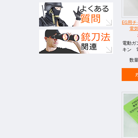
EG用
電
電動ガ
キン 
数