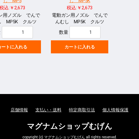
し MP5
し MP5K
税込:￥2,673
税込:￥2,673
ン用ノズル でんで
電動ガン用ノズル でんで
 MP5K クルツ
んむし MP5K クルツ
量
数量
カートに入れる
カートに入れる
店舗情報
支払い・送料
特定商取引法
個人情報保護
マグナムショップむげん
copyright (c) マグナムショップむげん all rights reserved.