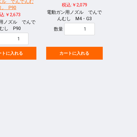
ズル でんでんむ
税込:￥2,079
し P90
電動ガン用ノズル でんで
込:￥2,673
んむし M4・G3
用ノズル でんで
むし P90
数量
ートに入れる
カートに入れる