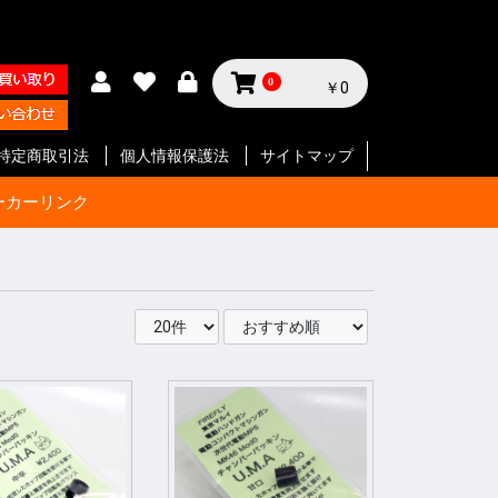
0
￥0
特定商取引法
個人情報保護法
サイトマップ
ーカーリンク
サイクル
テリー等
ジン
セサリー
ン
セサリー
クセサリ
ガジン
ク
SMG
ク
ート等
ク
SMG
ン
ト
ボルバー
ン
ート等
ク
ボルバー
ト
イフル
ート等
ン
ク
SMG
ボルバ
ート
ット
ボルバー
ト
イフル
ート等
ト
イフル
ート等
 エアガ
ト
ート等
ト
ツ
ボルバー
ートマチ
ルバ用
用
パーツ
パーツ
ックガン
 パー
ョルダー
プ
サイド
ジ
ートリ
スタムパ
タムパ
タムパ
S
E
ーツ
ーツ
ク
ーツ
リー