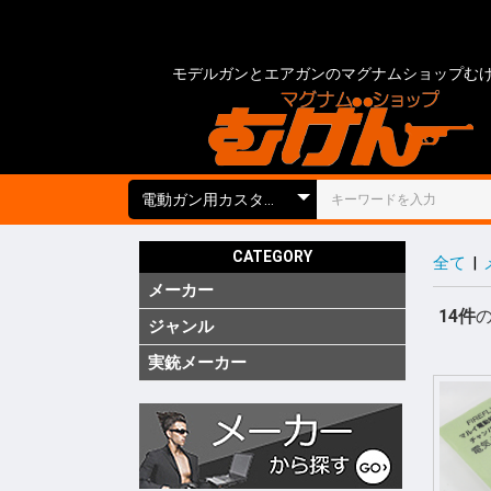
モデルガンとエアガンのマグナムショップむ
CATEGORY
全て
|
メーカー
国内
海外
実銃用品
14件
ジャンル
ガス ブ
ガス SM
ガス リ
ガス 他
電動 次
電動 ハ
電動ガン
電動 SM
電動 ハ
エアーコ
エアーラ
CO2 ガ
モデルガ
モデルガ
モデルガ
金属モデ
キットモ
競技用銃
ショット
海外製 
海外製 G
海外製 G
キットエ
グレネー
グレネー
ガスガン
エアガン
電動ガン
モデルガ
汎用アク
ガスガン
エアガン
電動ガン
モデルガ
グリップ
グリップ
外装カス
内部カス
ディテー
バッテリ
電動ガン
ダミーカ
モデルガ
照準器
照準器周
サイレン
ライト・
トレーサ
ホルスタ
ホルスタ
ホルスタ
ポーチ類
ケース類
メンテナ
消耗品 ガ
工具
塗装・仕
汎用アク
シューテ
ガンスタ
プロテク
18才未
18才未
カスタム
その他
特価品
処分品
(純正)
(純正)
(純正)
ー(純正)
ン
ン
ン
ジン
ツ
ーツ
ーツ
実銃メーカー
コルト
グロック
スミス&
ベレッタ
ワルサー
ヘッケラ
SIG(SWI