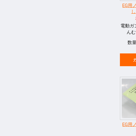
EG用
し
電動ガ
んむ
数
EG用