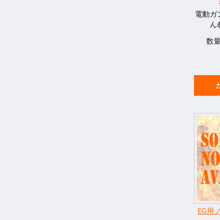
電動ガ
ん
数
EG用