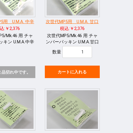
用 U.M.A. 中辛
次世代MP5用 U.M.A. 甘口
込:￥2,376
税込:￥2,376
5/Mk.46 用 チャ
次世代MP5/Mk.46 用 チャ
キン U.M.A.中辛
ンバーパッキン U.M.A.甘口
数量
カートに入れる
ま品切れ中です。