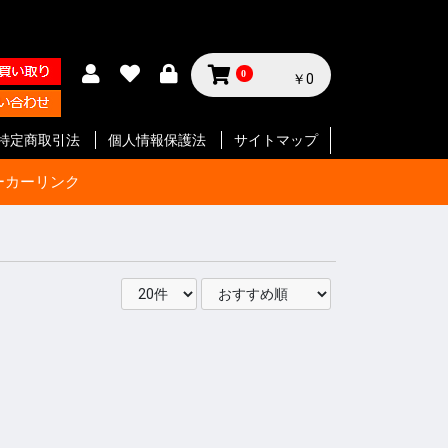
0
￥0
特定商取引法
個人情報保護法
サイトマップ
ーカーリンク
サイクル
テリー等
ジン
セサリー
ン
セサリー
クセサリ
ガジン
ク
SMG
ク
ート等
ク
SMG
ン
ト
ボルバー
ン
ート等
ク
ボルバー
ト
イフル
ート等
ン
ク
SMG
ボルバ
ート
ット
ボルバー
ト
イフル
ート等
ト
イフル
ート等
 エアガ
ト
ート等
ト
ツ
ボルバー
ートマチ
ルバ用
用
パーツ
パーツ
ックガン
 パー
ョルダー
プ
サイド
ジ
ートリ
スタムパ
タムパ
タムパ
S
E
ーツ
ーツ
ク
ーツ
リー