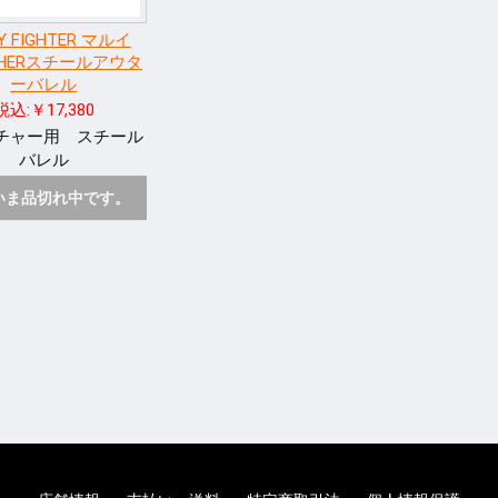
Y FIGHTER マルイ
CHERスチールアウタ
ーバレル
税込:￥17,380
チャー用 スチール
バレル
いま品切れ中です。