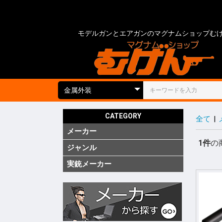
モデルガンとエアガンのマグナムショップむ
CATEGORY
全て
|
メーカー
国内
海外
実銃用品
1件
の
ジャンル
ガス ブ
ガス SM
ガス リ
ガス 他
電動 次
電動 ハ
電動ガン
電動 SM
電動 ハ
エアーコ
エアーラ
CO2 ガ
モデルガ
モデルガ
モデルガ
金属モデ
キットモ
競技用銃
ショット
海外製 
海外製 G
海外製 G
キットエ
グレネー
グレネー
ガスガン
エアガン
電動ガン
モデルガ
汎用アク
ガスガン
エアガン
電動ガン
モデルガ
グリップ
グリップ
外装カス
内部カス
ディテー
バッテリ
電動ガン
ダミーカ
モデルガ
照準器
照準器周
サイレン
ライト・
トレーサ
ホルスタ
ホルスタ
ホルスタ
ポーチ類
ケース類
メンテナ
消耗品 ガ
工具
塗装・仕
汎用アク
シューテ
ガンスタ
プロテク
18才未
18才未
カスタム
その他
特価品
処分品
(純正)
(純正)
(純正)
ー(純正)
ン
ン
ン
ジン
ツ
ーツ
ーツ
実銃メーカー
コルト
グロック
スミス&
ベレッタ
ワルサー
ヘッケラ
SIG(SWI