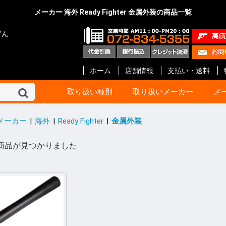
メーカー 海外 Ready Fighter 金属外装の商品一覧
げん
ホーム
店舗情報
支払い・送料
取り扱い種別
取り扱いメーカー
メ
メーカー
|
海外
|
Ready Fighter
|
金属外装
東京マルイ
KSC
マルシン
タナカ
マルゼン
ハートフォード
クラフト アップル
KTW
タニオ・コバ
BATON Airsoft
BWC
ショウエイ
エラン
A!CTION(アクション)
KM企画
キャロムショット
パンドラ アームズ
R.C.C.
ガンショップ インディ
ガンスミス シークレッ
メディコム
ファインケミカル
オプション No.1
G-Force
Carbon8
HoneyBee
エス・ツー・エス
ET-1
プロテック
イースト.A
ライラクス
モッジ
ノーベルアームズ
マックジャパン
M W グレネード
フリーダムアート
ライト
CーTec
ファイアフライ
TOP
宮川ゴム
レザーアート ケイン
ZEKE
GAW
ガンスミス忍者
国内メーカー その他
DETONATOR
GUARDER
Guns Modify
COW COW
ROBIN HOOD
Anvil
Vector Optics
Bomber Airsoft
WE-Tech
ENIGMA
NOVA
Prime
RA-Tech
KJ Works
BOLT
G&G
VFC
UMaREX
AIP
Ready Fighter
NeBula
Airsoft Surgeon
T8 Airsoft
Shooter’s Desion
SILVERBACK Airsoft
W I I Tech
Ace-1 Arms
ACETECH
AABB
C&C tac
SAPH
ANGRY GUN
AMOMAX / CYTAC
FMA
海外メーカー その他
コルト
ベレッタ
スミス&ウエッソン
グロック
HOGUE
PACHMAYR
ALTAMONT
VZ Grips
LINVILLE
LOK Grips
CERUS GEAR
MAGPUL
Birchwood
HKS
実銃用品メーカー その
GBB ハンドガン
GBB ライフル
電動ガン 次世代
電動ガン ハイ
電動ガン
電動ガン バッ
電動ガン マガ
電動ガン アク
エアーライフル
ショットガン
ガスガン
ガスガン マガジ
ガスガン アク
エアーガン ア
エアーガン マ
サイト関連
汎用品
10歳以上用
消耗品 他
ガスブローバッ
ガス ライフル・
CO2ブローバッ
モデルガン
電動ガン
ガス マガジン
モデルガン カ
アクセサリー
電動 マガジン等
消耗品 他
ガス ブローバッ
ガス リボルバー
ガス ライフル・
8mm ハンドガ
モデルガン オー
モデルガン リ
モデルガン 長物
キット モデルガ
モデルガン 金属
ガス マガジン
モデルガン カ
アクセサリー
グリップ
ガスガン 他
消耗品 他
ガス リボルバー
ガス ブローバッ
エアー ライフル
ガス ライフル
モデルガン リ
モデルガン オー
モデルガン 金属
モデルガン ラ
ガス マガジン
グリップ
アクセサリー
モデルガン カ
エアー ハンドガ
ガス ブローバッ
エアー ライフル
ガス ライフル・
マガジン
アクセサリー
消耗品
モデルガン リ
モデルガン オ
モデルガン キ
ガスガン
アクセサリー
カートリッジ等
グリップ
モデルガン リ
モデルガン オー
モデルガン ラ
モデルガン カ
グリップ
グレネード
その他
エアーガン
電動ガン
アクセサリー
モデルガン オー
モデルガン ラ
モデルガン カ
カスタムパーツ
その他
モデルガン オー
モデルガン カ
モデルガン キッ
カスタムパーツ
ガスガン
グリップ
モデルガン
モデルガンパー
モデルガン リ
モデルガン オ
アクセサリー
インナーバレル
サイレンサー
塗装・仕上げ
モデルガン用
グリップ リボ
グリップ オート
ガスガン 外装
ガスガン 内部
メンテナンス
塗装
メンテナンス
スプレー塗料
ブルーイング剤
メンテナンス
CO2 ブローバ
スペアマガジン
その他
BB弾
照準器
ホルスター
ケース類
U-18
エアガン
ガスガン
オート用
リボルバー用
革製 ショルダー
革製 ヒップ
ナイロン製 シ
ナイロン製 ヒッ
ウエスタン
レッグ バック
ポーチ
ケース類
照準器
マウント 他
モデルガン用品
ホルスター
ダミーカート
発火カートリッ
空撃ちダミーカ
ダミーブレット
モデルガン カ
ガスガン用カス
電動ガン用カス
パッキン類
電動ガン
アクセサリー
スライド
サイト
アウターバレル
その他
GLOCK Gen.5
GLOCK Gen.4
GLOCK Gen.3
H&K
V10 / DETONIC
1911 ・ MEU等
Hi-CAPA
M&P
DESERT EAGL
P226
M92F
金属外装パーツ
内部カスタムパ
その他
マグロ用パーツ
カスタムパーツ
アクセサリー
GLOCK
リボルバー用パ
オート用パーツ
マルイ用
WA用
その他
ガス ハンドガン
ガス ライフル
マガジン 他
アウターバレル
金属外装パーツ
金属外装キット
カスタムパーツ
金属外装パーツ
金属外装キット
ガス ハンドガン
マガジン 他
ガス ライフル
ガスブローバッ
金属外装
アウターバレル
外装パーツ
内部カスタムパ
オート用
リボルバ用
ライフル用
木製
G-10 素材製
その他アクセサ
オート用
汎用
リボルバ用
木製
G-10 素材製
オート用
リボルバ用
G-10 素材製
ト
他
ー
ン
ック
ツ等
ッジ
ーツ
ーツ
ーツ
商品が見つかりました
ローバック
G ライフル
ボルバ
世代
イサイクル
G
ンドガン
ッキング
イフル SMG
スガン
ン リボルバ
ン オート
ン 長物
ルガン
デルガン
(販売登録品)
ガン
電動ガン
BB ライフル
BB ハンドガン
アガン
ドランチャ
ド弾
アクセサリー
アクセサリー
アクセサリー
ンアクセサリ
セサリー(純正)
スペアマガジ
スペアマガジ
スペアマガジ
ンスペアマガ
(実銃用)
タムパーツ
タムパーツ
ルアップパー
ー・充電器
用 カスタムパ
ート
ン カスタムパ
辺
サー
レーザー
ー
ー(革)
ー(樹脂)
ー(ナイロン)
ンス
ス BB弾
上げ
セサリー
ィング用品
ンド
ション
満用
満用品
ガン
マシンピストル
オートマチック用
リボルバー用
その他
Altamont
HOGUE
Pachmayr
BERETTA
マルイ 1911
マルイ GLOCK
アウターバレル
マルイ 1911
マルイ GLOCK用
ゴムパッキン類
ガスガン用
電動ガン用
エアーガン用
ドットサイト
スコープ
オートマチック
リボルバー
その他
ガスブローバック
モデルガン
アクセサリー
モデルガン
エアーソフトガン
ウエッソン
ー&コック
SS ARMS)