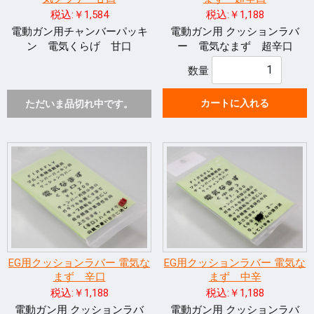
税込:￥1,584
税込:￥1,188
電動ガン用チャンバーパッキ
電動ガン用 クッションラバ
ン 電気くらげ 甘口
ー 電気なまず 超辛口
数量
カートに入れる
ただいま品切れ中です。
EG用クッションラバー 電気な
EG用クッションラバー 電気な
まず 辛口
まず 中辛
税込:￥1,188
税込:￥1,188
電動ガン用 クッションラバ
電動ガン用 クッションラバ