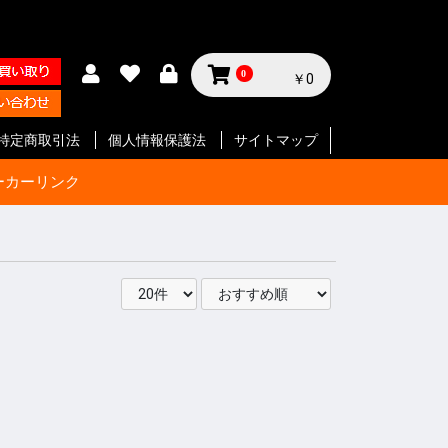
0
￥0
特定商取引法
個人情報保護法
サイトマップ
ーカーリンク
サイクル
テリー等
ジン
セサリー
ン
セサリー
クセサリ
ガジン
ク
SMG
ク
ート等
ク
SMG
ン
ト
ボルバー
ン
ート等
ク
ボルバー
ト
イフル
ート等
ン
ク
SMG
ボルバ
ート
ット
ボルバー
ト
イフル
ート等
ト
イフル
ート等
 エアガ
ト
ート等
ト
ツ
ボルバー
ートマチ
ルバ用
用
パーツ
パーツ
ックガン
 パー
ョルダー
プ
サイド
ジ
ートリ
スタムパ
タムパ
タムパ
S
E
ーツ
ーツ
ク
ーツ
リー