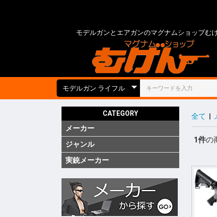
モデルガンとエアガンのマグナムショップむ
CATEGORY
全て
|
メーカー
国内
海外
実銃用品
1件
の
ジャンル
ガス ブ
ガス SM
ガス リ
ガス 他
電動 次
電動 ハ
電動ガン
電動 SM
電動 ハ
エアーコ
エアーラ
CO2 ガ
モデルガ
モデルガ
モデルガ
金属モデ
キットモ
競技用銃
ショット
海外製 
海外製 G
海外製 G
キットエ
グレネー
グレネー
ガスガン
エアガン
電動ガン
モデルガ
汎用アク
ガスガン
エアガン
電動ガン
モデルガ
グリップ
グリップ
外装カス
内部カス
ディテー
バッテリ
電動ガン
ダミーカ
モデルガ
照準器
照準器周
サイレン
ライト・
トレーサ
ホルスタ
ホルスタ
ホルスタ
ポーチ類
ケース類
メンテナ
消耗品 ガ
工具
塗装・仕
汎用アク
シューテ
ガンスタ
プロテク
18才未
18才未
カスタム
その他
特価品
処分品
(純正)
(純正)
(純正)
ー(純正)
ン
ン
ン
ジン
ツ
ーツ
ーツ
実銃メーカー
コルト
グロック
スミス&
ベレッタ
ワルサー
ヘッケラ
SIG(SWI