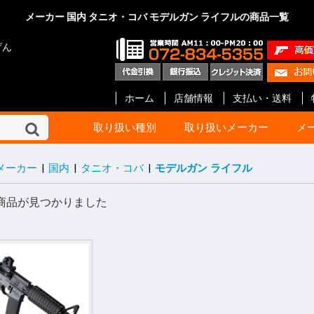
メーカー 国内 タニオ・コバ モデルガン ライフルの商品一覧
げん
ホーム
店舗情報
支払い・送料
取り扱い種別
取り扱いメーカー
メ
メーカー
|
国内
|
タニオ・コバ
|
モデルガン ライフル
東京マルイ
KSC
マルシン
タナカ
マルゼン
ハートフォード
クラフト アップル
KTW
タニオ・コバ
BATON Airsoft
BWC
ショウエイ
エラン
A!CTION(アクション)
KM企画
キャロムショット
パンドラ アームズ
R.C.C.
ガンショップ インディ
ガンスミス シークレッ
メディコム
ファインケミカル
オプション No.1
G-Force
Carbon8
HoneyBee
エス・ツー・エス
ET-1
プロテック
イースト.A
ライラクス
モッジ
ノーベルアームズ
マックジャパン
M W グレネード
フリーダムアート
ライト
CーTec
ファイアフライ
TOP
宮川ゴム
レザーアート ケイン
ZEKE
GAW
ガンスミス忍者
国内メーカー その他
DETONATOR
GUARDER
Guns Modify
COW COW
ROBIN HOOD
Anvil
Vector Optics
Bomber Airsoft
WE-Tech
ENIGMA
NOVA
Prime
RA-Tech
KJ Works
BOLT
G&G
VFC
UMaREX
AIP
Ready Fighter
NeBula
Airsoft Surgeon
T8 Airsoft
Shooter’s Desion
SILVERBACK Airsoft
W I I Tech
Ace-1 Arms
ACETECH
AABB
C&C tac
SAPH
ANGRY GUN
AMOMAX / CYTAC
FMA
海外メーカー その他
コルト
ベレッタ
スミス&ウエッソン
グロック
HOGUE
PACHMAYR
ALTAMONT
VZ Grips
LINVILLE
LOK Grips
CERUS GEAR
MAGPUL
Birchwood
HKS
実銃用品メーカー その
GBB ハンドガン
GBB ライフル
電動ガン 次世代
電動ガン ハイ
電動ガン
電動ガン バッ
電動ガン マガ
電動ガン アク
エアーライフル
ショットガン
ガスガン
ガスガン マガジ
ガスガン アク
エアーガン ア
エアーガン マ
サイト関連
汎用品
10歳以上用
消耗品 他
ガスブローバッ
ガス ライフル・
CO2ブローバッ
モデルガン
電動ガン
ガス マガジン
モデルガン カ
アクセサリー
電動 マガジン等
消耗品 他
ガス ブローバッ
ガス リボルバー
ガス ライフル・
8mm ハンドガ
モデルガン オー
モデルガン リ
モデルガン 長物
キット モデルガ
モデルガン 金属
ガス マガジン
モデルガン カ
アクセサリー
グリップ
ガスガン 他
消耗品 他
ガス リボルバー
ガス ブローバッ
エアー ライフル
ガス ライフル
モデルガン リ
モデルガン オー
モデルガン 金属
モデルガン ラ
ガス マガジン
グリップ
アクセサリー
モデルガン カ
エアー ハンドガ
ガス ブローバッ
エアー ライフル
ガス ライフル・
マガジン
アクセサリー
消耗品
モデルガン リ
モデルガン オ
モデルガン キ
ガスガン
アクセサリー
カートリッジ等
グリップ
モデルガン リ
モデルガン オー
モデルガン ラ
モデルガン カ
グリップ
グレネード
その他
エアーガン
電動ガン
アクセサリー
モデルガン オー
モデルガン ラ
モデルガン カ
カスタムパーツ
その他
モデルガン オー
モデルガン カ
モデルガン キッ
カスタムパーツ
ガスガン
グリップ
モデルガン
モデルガンパー
モデルガン リ
モデルガン オ
アクセサリー
インナーバレル
サイレンサー
塗装・仕上げ
モデルガン用
グリップ リボ
グリップ オート
ガスガン 外装
ガスガン 内部
メンテナンス
塗装
メンテナンス
スプレー塗料
ブルーイング剤
メンテナンス
CO2 ブローバ
スペアマガジン
その他
BB弾
照準器
ホルスター
ケース類
U-18
エアガン
ガスガン
オート用
リボルバー用
革製 ショルダー
革製 ヒップ
ナイロン製 シ
ナイロン製 ヒッ
ウエスタン
レッグ バック
ポーチ
ケース類
照準器
マウント 他
モデルガン用品
ホルスター
ダミーカート
発火カートリッ
空撃ちダミーカ
ダミーブレット
モデルガン カ
ガスガン用カス
電動ガン用カス
パッキン類
電動ガン
アクセサリー
スライド
サイト
アウターバレル
その他
GLOCK Gen.5
GLOCK Gen.4
GLOCK Gen.3
H&K
V10 / DETONIC
1911 ・ MEU等
Hi-CAPA
M&P
DESERT EAGL
P226
M92F
金属外装パーツ
内部カスタムパ
その他
マグロ用パーツ
カスタムパーツ
アクセサリー
GLOCK
リボルバー用パ
オート用パーツ
マルイ用
WA用
その他
ガス ハンドガン
ガス ライフル
マガジン 他
アウターバレル
金属外装パーツ
金属外装キット
カスタムパーツ
金属外装パーツ
金属外装キット
ガス ハンドガン
マガジン 他
ガス ライフル
ガスブローバッ
金属外装
アウターバレル
外装パーツ
内部カスタムパ
オート用
リボルバ用
ライフル用
木製
G-10 素材製
その他アクセサ
オート用
汎用
リボルバ用
木製
G-10 素材製
オート用
リボルバ用
G-10 素材製
ト
他
ー
ン
ック
ツ等
ッジ
ーツ
ーツ
ーツ
商品が見つかりました
ローバック
G ライフル
ボルバ
世代
イサイクル
G
ンドガン
ッキング
イフル SMG
スガン
ン リボルバ
ン オート
ン 長物
ルガン
デルガン
(販売登録品)
ガン
電動ガン
BB ライフル
BB ハンドガン
アガン
ドランチャ
ド弾
アクセサリー
アクセサリー
アクセサリー
ンアクセサリ
セサリー(純正)
スペアマガジ
スペアマガジ
スペアマガジ
ンスペアマガ
(実銃用)
タムパーツ
タムパーツ
ルアップパー
ー・充電器
用 カスタムパ
ート
ン カスタムパ
辺
サー
レーザー
ー
ー(革)
ー(樹脂)
ー(ナイロン)
ンス
ス BB弾
上げ
セサリー
ィング用品
ンド
ション
満用
満用品
ガン
マシンピストル
オートマチック用
リボルバー用
その他
Altamont
HOGUE
Pachmayr
BERETTA
マルイ 1911
マルイ GLOCK
アウターバレル
マルイ 1911
マルイ GLOCK用
ゴムパッキン類
ガスガン用
電動ガン用
エアーガン用
ドットサイト
スコープ
オートマチック
リボルバー
その他
ガスブローバック
モデルガン
アクセサリー
モデルガン
エアーソフトガン
ウエッソン
ー&コック
SS ARMS)