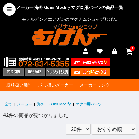
メーカー 海外 Guns Modify マグロ用パーツの商品一覧
モデルガンとエアガンのマグナムショップむげん
0
取り扱い種別
取り扱いメーカー
メーカーリンク
全て
|
メーカー
|
海外
|
Guns Modify
|
マグロ用パーツ
42件
の商品が見つかりました