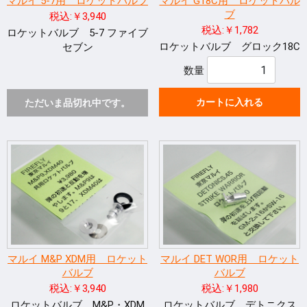
マルイ 5-7用 ロケットバルブ
マルイ G18C用 ロケットバル
ブ
税込:￥3,940
税込:￥1,782
ロケットバルブ 5-7 ファイブ
ロケットバルブ グロック18C
セブン
数量
カートに入れる
ただいま品切れ中です。
マルイ M&P XDM用 ロケット
マルイ DET WOR用 ロケット
バルブ
バルブ
税込:￥3,940
税込:￥1,980
ロケットバルブ M&P・XDM
ロケットバルブ デトニクス