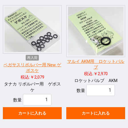
再入荷
マルイ AKM用 ロケットバル
ペガサスリボルバー用 New ゲ
ブ
ボスケ
税込:￥2,970
税込:￥2,079
ロケットバルブ AKM
タナカ リボルバー用 ゲボス
ケ
数量
数量
カートに入れる
カートに入れる