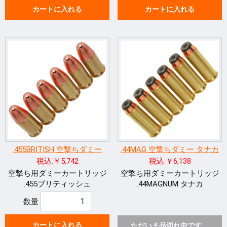
カートに入れる
カートに入れる
.455BRITISH 空撃ちダミー
.44MAG 空撃ちダミー タナカ
税込:￥5,742
税込:￥6,138
空撃ち用ダミーカートリッジ
空撃ち用ダミーカートリッジ
.455ブリティッシュ
.44MAGNUM タナカ
数量
カートに入れる
ただいま品切れ中です。