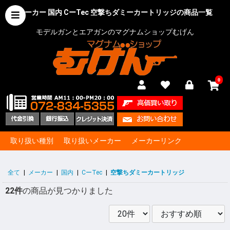
メーカー 国内 CーTec 空撃ちダミーカートリッジの商品一覧
モデルガンとエアガンのマグナムショップむげん
0
取り扱い種別
取り扱いメーカー
メーカーリンク
全て
|
メーカー
|
国内
|
CーTec
|
空撃ちダミーカートリッジ
22件
の商品が見つかりました