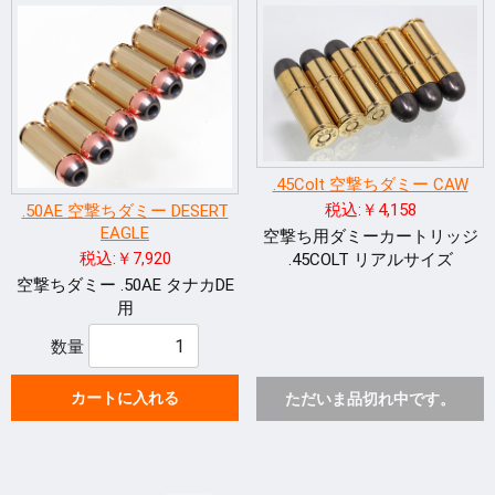
.45Colt 空撃ちダミー CAW
税込:￥4,158
.50AE 空撃ちダミー DESERT
EAGLE
空撃ち用ダミーカートリッジ
税込:￥7,920
.45COLT リアルサイズ
空撃ちダミー .50AE タナカDE
用
数量
カートに入れる
ただいま品切れ中です。