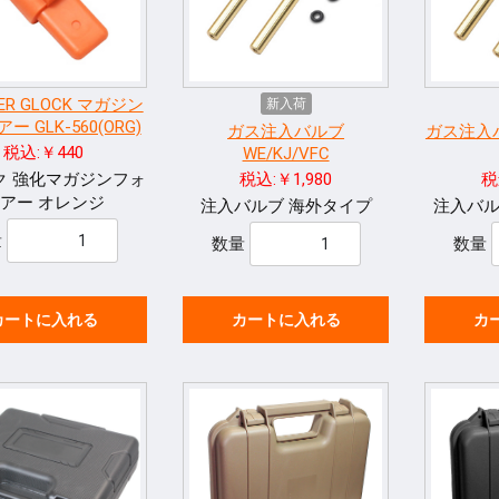
ER GLOCK マガジン
新入荷
ー GLK-560(ORG)
ガス注入バルブ
ガス注入
税込:￥440
WE/KJ/VFC
ク 強化マガジンフォ
税込:￥1,980
税
アー オレンジ
注入バルブ 海外タイプ
注入バル
量
数量
数量
カートに入れる
カートに入れる
カ