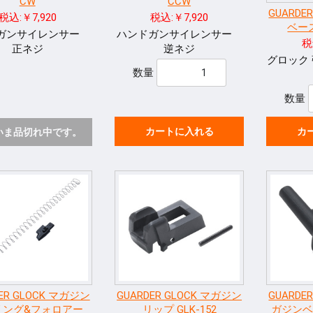
CW
CCW
GUARDE
税込:￥7,920
税込:￥7,920
ベース 
ガンサイレンサー
ハンドガンサイレンサー
税
正ネジ
逆ネジ
グロック
数量
数量
カートに入れる
カ
いま品切れ中です。
ER GLOCK マガジン
GUARDER GLOCK マガジン
GUARDE
リング&フォロアー
リップ GLK-152
ガジンベー