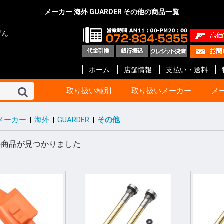
メーカー 海外 GUARDER その他の商品一覧
げん
ホーム
店舗情報
支払い・送料
取り扱い種別
取り扱いメーカー
メ
メーカー
|
海外
|
GUARDER
|
その他
東京マルイ
KSC
マルシン
タナカ
マルゼン
ハートフォード
クラフト アップル
KTW
タニオ・コバ
BATON Airsoft
BWC
ショウエイ
エラン
A!CTION(アクション)
KM企画
キャロムショット
パンドラ アームズ
R.C.C.
ガンショップ インディ
ガンスミス シークレッ
メディコム
ファインケミカル
オプション No.1
G-Force
Carbon8
HoneyBee
エス・ツー・エス
ET-1
プロテック
イースト.A
ライラクス
モッジ
ノーベルアームズ
マックジャパン
M W グレネード
フリーダムアート
ライト
CーTec
ファイアフライ
TOP
宮川ゴム
レザーアート ケイン
ZEKE
GAW
ガンスミス忍者
国内メーカー その他
DETONATOR
GUARDER
Guns Modify
COW COW
ROBIN HOOD
Anvil
Vector Optics
Bomber Airsoft
WE-Tech
ENIGMA
NOVA
Prime
RA-Tech
KJ Works
BOLT
G&G
VFC
UMaREX
AIP
Ready Fighter
NeBula
Airsoft Surgeon
T8 Airsoft
Shooter’s Desion
SILVERBACK Airsoft
W I I Tech
Ace-1 Arms
ACETECH
AABB
C&C tac
SAPH
ANGRY GUN
AMOMAX / CYTAC
FMA
海外メーカー その他
コルト
ベレッタ
スミス&ウエッソン
グロック
HOGUE
PACHMAYR
ALTAMONT
VZ Grips
LINVILLE
LOK Grips
CERUS GEAR
MAGPUL
Birchwood
HKS
実銃用品メーカー その
GBB ハンドガン
GBB ライフル
電動ガン 次世代
電動ガン ハイ
電動ガン
電動ガン バッ
電動ガン マガ
電動ガン アク
エアーライフル
ショットガン
ガスガン
ガスガン マガジ
ガスガン アク
エアーガン ア
エアーガン マ
サイト関連
汎用品
10歳以上用
消耗品 他
ガスブローバッ
ガス ライフル・
CO2ブローバッ
モデルガン
電動ガン
ガス マガジン
モデルガン カ
アクセサリー
電動 マガジン等
消耗品 他
ガス ブローバッ
ガス リボルバー
ガス ライフル・
8mm ハンドガ
モデルガン オー
モデルガン リ
モデルガン 長物
キット モデルガ
モデルガン 金属
ガス マガジン
モデルガン カ
アクセサリー
グリップ
ガスガン 他
消耗品 他
ガス リボルバー
ガス ブローバッ
エアー ライフル
ガス ライフル
モデルガン リ
モデルガン オー
モデルガン 金属
モデルガン ラ
ガス マガジン
グリップ
アクセサリー
モデルガン カ
エアー ハンドガ
ガス ブローバッ
エアー ライフル
ガス ライフル・
マガジン
アクセサリー
消耗品
モデルガン リ
モデルガン オ
モデルガン キ
ガスガン
アクセサリー
カートリッジ等
グリップ
モデルガン リ
モデルガン オー
モデルガン ラ
モデルガン カ
グリップ
グレネード
その他
エアーガン
電動ガン
アクセサリー
モデルガン オー
モデルガン ラ
モデルガン カ
カスタムパーツ
その他
モデルガン オー
モデルガン カ
モデルガン キッ
カスタムパーツ
ガスガン
グリップ
モデルガン
モデルガンパー
モデルガン リ
モデルガン オ
アクセサリー
インナーバレル
サイレンサー
塗装・仕上げ
モデルガン用
グリップ リボ
グリップ オート
ガスガン 外装
ガスガン 内部
メンテナンス
塗装
メンテナンス
スプレー塗料
ブルーイング剤
メンテナンス
CO2 ブローバ
スペアマガジン
その他
BB弾
照準器
ホルスター
ケース類
U-18
エアガン
ガスガン
オート用
リボルバー用
革製 ショルダー
革製 ヒップ
ナイロン製 シ
ナイロン製 ヒッ
ウエスタン
レッグ バック
ポーチ
ケース類
照準器
マウント 他
モデルガン用品
ホルスター
ダミーカート
発火カートリッ
空撃ちダミーカ
ダミーブレット
モデルガン カ
ガスガン用カス
電動ガン用カス
パッキン類
電動ガン
アクセサリー
スライド
サイト
アウターバレル
その他
GLOCK Gen.5
GLOCK Gen.4
GLOCK Gen.3
H&K
V10 / DETONIC
1911 ・ MEU等
Hi-CAPA
M&P
DESERT EAGL
P226
M92F
金属外装パーツ
内部カスタムパ
その他
マグロ用パーツ
カスタムパーツ
アクセサリー
GLOCK
リボルバー用パ
オート用パーツ
マルイ用
WA用
その他
ガス ハンドガン
ガス ライフル
マガジン 他
アウターバレル
金属外装パーツ
金属外装キット
カスタムパーツ
金属外装パーツ
金属外装キット
ガス ハンドガン
マガジン 他
ガス ライフル
ガスブローバッ
金属外装
アウターバレル
外装パーツ
内部カスタムパ
オート用
リボルバ用
ライフル用
木製
G-10 素材製
その他アクセサ
オート用
汎用
リボルバ用
木製
G-10 素材製
オート用
リボルバ用
G-10 素材製
ト
他
ー
ン
ック
ツ等
ッジ
ーツ
ーツ
ーツ
の商品が見つかりました
ローバック
G ライフル
ボルバ
世代
イサイクル
G
ンドガン
ッキング
イフル SMG
スガン
ン リボルバ
ン オート
ン 長物
ルガン
デルガン
(販売登録品)
ガン
電動ガン
BB ライフル
BB ハンドガン
アガン
ドランチャ
ド弾
アクセサリー
アクセサリー
アクセサリー
ンアクセサリ
セサリー(純正)
スペアマガジ
スペアマガジ
スペアマガジ
ンスペアマガ
(実銃用)
タムパーツ
タムパーツ
ルアップパー
ー・充電器
用 カスタムパ
ート
ン カスタムパ
辺
サー
レーザー
ー
ー(革)
ー(樹脂)
ー(ナイロン)
ンス
ス BB弾
上げ
セサリー
ィング用品
ンド
ション
満用
満用品
ガン
マシンピストル
オートマチック用
リボルバー用
その他
Altamont
HOGUE
Pachmayr
BERETTA
マルイ 1911
マルイ GLOCK
アウターバレル
マルイ 1911
マルイ GLOCK用
ゴムパッキン類
ガスガン用
電動ガン用
エアーガン用
ドットサイト
スコープ
オートマチック
リボルバー
その他
ガスブローバック
モデルガン
アクセサリー
モデルガン
エアーソフトガン
ウエッソン
ー&コック
SS ARMS)