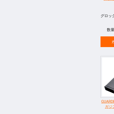
グロッ
数
GUARD
ガジン