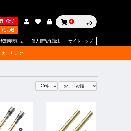
0
￥0
特定商取引法
個人情報保護法
サイトマップ
ーカーリンク
サイクル
テリー等
ジン
セサリー
ン
セサリー
クセサリ
ガジン
ク
SMG
ク
ート等
ク
SMG
ン
ト
ボルバー
ン
ート等
ク
ボルバー
ト
イフル
ート等
ン
ク
SMG
ボルバ
ート
ット
ボルバー
ト
イフル
ート等
ト
イフル
ート等
 エアガ
ト
ート等
ト
ツ
ボルバー
ートマチ
ルバ用
用
パーツ
パーツ
ックガン
 パー
ョルダー
プ
サイド
ジ
ートリ
スタムパ
タムパ
タムパ
S
E
ーツ
ーツ
ク
ーツ
リー