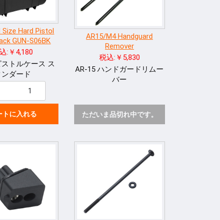
 Size Hard Pistol
AR15/M4 Handguard
lack GUN-S06BK
Remover
込:￥4,180
税込:￥5,830
ピストルケース ス
AR-15 ハンドガードリムー
タンダード
バー
ートに入れる
ただいま品切れ中です。