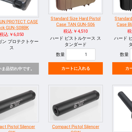
Standard Size Hard Pistol
Standard
UN PROTECT CASE
Case TAN GUN-S06
Case B
ack GUN-S08BK
税込:￥4,510
税
税込:￥6,050
ハード ピストルケース ス
ハード 
ガン プロテクトケー
タンダード
ス
数量
数量
カートに入れる
カ
いま品切れ中です。
ct Pistol Silencer
Compact Pistol Silencer