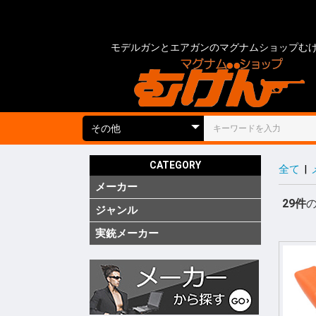
モデルガンとエアガンのマグナムショップむ
CATEGORY
全て
|
メーカー
国内
海外
実銃用品
29件
ジャンル
ガス ブ
ガス SM
ガス リ
ガス 他
電動 次
電動 ハ
電動ガン
電動 SM
電動 ハ
エアーコ
エアーラ
CO2 ガ
モデルガ
モデルガ
モデルガ
金属モデ
キットモ
競技用銃
ショット
海外製 
海外製 G
海外製 G
キットエ
グレネー
グレネー
ガスガン
エアガン
電動ガン
モデルガ
汎用アク
ガスガン
エアガン
電動ガン
モデルガ
グリップ
グリップ
外装カス
内部カス
ディテー
バッテリ
電動ガン
ダミーカ
モデルガ
照準器
照準器周
サイレン
ライト・
トレーサ
ホルスタ
ホルスタ
ホルスタ
ポーチ類
ケース類
メンテナ
消耗品 ガ
工具
塗装・仕
汎用アク
シューテ
ガンスタ
プロテク
18才未
18才未
カスタム
その他
特価品
処分品
(純正)
(純正)
(純正)
ー(純正)
ン
ン
ン
ジン
ツ
ーツ
ーツ
実銃メーカー
コルト
グロック
スミス&
ベレッタ
ワルサー
ヘッケラ
SIG(SWI