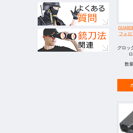
GUARD
フォロア
グロッ
ロ
数