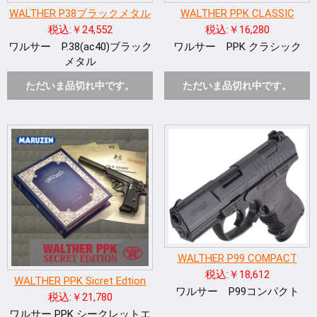
WALTHER P38ブラックメタル
WALTHER PPK CLASSIC
税込:￥24,552
税込:￥16,280
ワルサー P.38(ac40)ブラック
ワルサー PPK クラシック
メタル
ただいま品切れ中です。
ただいま品切れ中です。
WALTHER P99 COMPACT
税込:￥18,612
WALTHER PPK Sicret Edtion
ワルサー P99コンパクト
税込:￥21,780
ワルサー PPK シークレットエ