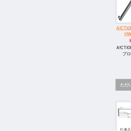
A!CTIO
HW
A!CTI
ブロ
ただ