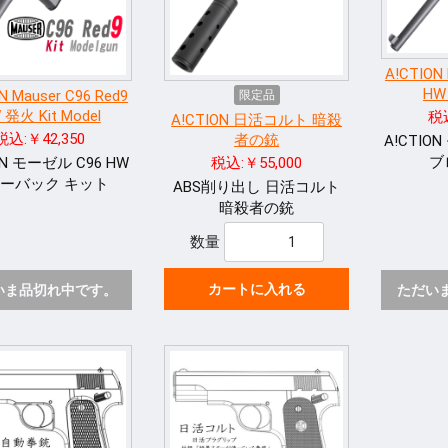
A!CTION 
H
N Mauser C96 Red9
限定品
 発火 Kit Model
税込
A!CTION 日活コルト 暗殺
税込:￥42,350
者の銃
A!CTIO
ブ
ON モーゼル C96 HW
税込:￥55,000
ーバック キット
ABS削り出し 日活コルト
暗殺者の銃
数量
カートに入れる
いま品切れ中です。
ただい