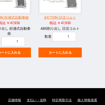
TION 杉浦式自動拳銃
A!CTION 日活コルト
税込:￥47,850
税込:￥47,850
削り出し 杉浦式自動拳
ABS削り出し 日活コルト
銃
数量
量
カートに入れる
カートに入れる
店舗情報
支払い・送料
特定商取引法
個人情報保護