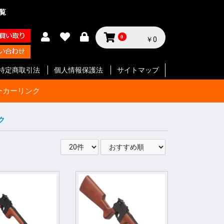
一覧
0
￥0
特定商取引法
個人情報保護法
サイトマップ
ーカーリンク
ク
サイクル
テリー等
ジン
セサリー
ン
セサリー
クセサリ
ガジン
ク
SMG
ク
ート等
ク
SMG
ン
ト
ボルバー
ン
ート等
ク
ボルバー
ト
イフル
ート等
ン
ク
SMG
ボルバ
ート
ット
ボルバー
ト
イフル
ート等
ト
イフル
ート等
 エアガ
ト
ート等
ト
ツ
ボルバー
ートマチ
ルバ用
用
パーツ
パーツ
ックガン
 パー
ョルダー
プ
サイド
ジ
ートリ
スタムパ
タムパ
タムパ
S
E
ーツ
ーツ
ク
ーツ
リー