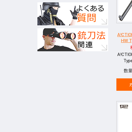
A!CTIO
HW 
A!CTI
Ty
数