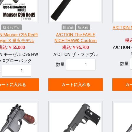
A!CTION
残りわずか
限定品
新入荷
N Mauser C96 Red9
A!CTION The.FABLE
税込
Type-X 発火モデル
NIGHTHAWK Custom
税込:￥55,000
税込:￥95,700
A!CTI
ON モーゼル C96 HW
A!CTION ザ・ファブル
pe-Xブローバック
数量
数量
量
カートに入れる
カートに入れる
カ