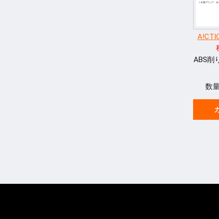
A!C
ABS
数