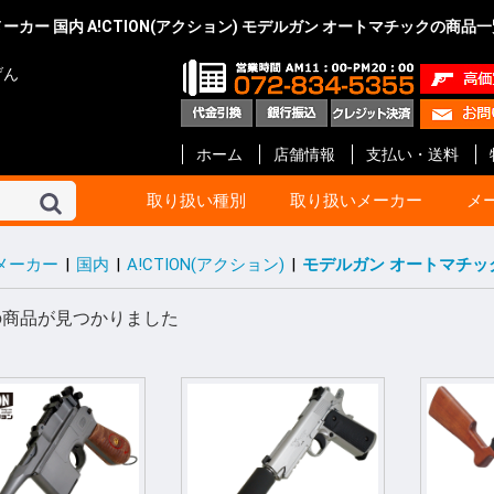
ーカー 国内 A!CTION(アクション) モデルガン オートマチックの商品
げん
ホーム
店舗情報
支払い・送料
取り扱い種別
取り扱いメーカー
メ
メーカー
|
国内
|
A!CTION(アクション)
|
モデルガン オートマチッ
東京マルイ
KSC
マルシン
タナカ
マルゼン
ハートフォード
クラフト アップル
KTW
タニオ・コバ
BATON Airsoft
BWC
ショウエイ
エラン
A!CTION(アクション)
KM企画
キャロムショット
パンドラ アームズ
R.C.C.
ガンショップ インディ
ガンスミス シークレッ
メディコム
ファインケミカル
オプション No.1
G-Force
Carbon8
HoneyBee
エス・ツー・エス
ET-1
プロテック
イースト.A
ライラクス
モッジ
ノーベルアームズ
マックジャパン
M W グレネード
フリーダムアート
ライト
CーTec
ファイアフライ
TOP
宮川ゴム
レザーアート ケイン
ZEKE
GAW
ガンスミス忍者
国内メーカー その他
DETONATOR
GUARDER
Guns Modify
COW COW
ROBIN HOOD
Anvil
Vector Optics
Bomber Airsoft
WE-Tech
ENIGMA
NOVA
Prime
RA-Tech
KJ Works
BOLT
G&G
VFC
UMaREX
AIP
Ready Fighter
NeBula
Airsoft Surgeon
T8 Airsoft
Shooter’s Desion
SILVERBACK Airsoft
W I I Tech
Ace-1 Arms
ACETECH
AABB
C&C tac
SAPH
ANGRY GUN
AMOMAX / CYTAC
FMA
海外メーカー その他
コルト
ベレッタ
スミス&ウエッソン
グロック
HOGUE
PACHMAYR
ALTAMONT
VZ Grips
LINVILLE
LOK Grips
CERUS GEAR
MAGPUL
Birchwood
HKS
実銃用品メーカー その
GBB ハンドガン
GBB ライフル
電動ガン 次世代
電動ガン ハイ
電動ガン
電動ガン バッ
電動ガン マガ
電動ガン アク
エアーライフル
ショットガン
ガスガン
ガスガン マガジ
ガスガン アク
エアーガン ア
エアーガン マ
サイト関連
汎用品
10歳以上用
消耗品 他
ガスブローバッ
ガス ライフル・
CO2ブローバッ
モデルガン
電動ガン
ガス マガジン
モデルガン カ
アクセサリー
電動 マガジン等
消耗品 他
ガス ブローバッ
ガス リボルバー
ガス ライフル・
8mm ハンドガ
モデルガン オー
モデルガン リ
モデルガン 長物
キット モデルガ
モデルガン 金属
ガス マガジン
モデルガン カ
アクセサリー
グリップ
ガスガン 他
消耗品 他
ガス リボルバー
ガス ブローバッ
エアー ライフル
ガス ライフル
モデルガン リ
モデルガン オー
モデルガン 金属
モデルガン ラ
ガス マガジン
グリップ
アクセサリー
モデルガン カ
エアー ハンドガ
ガス ブローバッ
エアー ライフル
ガス ライフル・
マガジン
アクセサリー
消耗品
モデルガン リ
モデルガン オ
モデルガン キ
ガスガン
アクセサリー
カートリッジ等
グリップ
モデルガン リ
モデルガン オー
モデルガン ラ
モデルガン カ
グリップ
グレネード
その他
エアーガン
電動ガン
アクセサリー
モデルガン オー
モデルガン ラ
モデルガン カ
カスタムパーツ
その他
モデルガン オー
モデルガン カ
モデルガン キッ
カスタムパーツ
ガスガン
グリップ
モデルガン
モデルガンパー
モデルガン リ
モデルガン オ
アクセサリー
インナーバレル
サイレンサー
塗装・仕上げ
モデルガン用
グリップ リボ
グリップ オート
ガスガン 外装
ガスガン 内部
メンテナンス
塗装
メンテナンス
スプレー塗料
ブルーイング剤
メンテナンス
CO2 ブローバ
スペアマガジン
その他
BB弾
照準器
ホルスター
ケース類
U-18
エアガン
ガスガン
オート用
リボルバー用
革製 ショルダー
革製 ヒップ
ナイロン製 シ
ナイロン製 ヒッ
ウエスタン
レッグ バック
ポーチ
ケース類
照準器
マウント 他
モデルガン用品
ホルスター
ダミーカート
発火カートリッ
空撃ちダミーカ
ダミーブレット
モデルガン カ
ガスガン用カス
電動ガン用カス
パッキン類
電動ガン
アクセサリー
スライド
サイト
アウターバレル
その他
GLOCK Gen.5
GLOCK Gen.4
GLOCK Gen.3
H&K
V10 / DETONIC
1911 ・ MEU等
Hi-CAPA
M&P
DESERT EAGL
P226
M92F
金属外装パーツ
内部カスタムパ
その他
マグロ用パーツ
カスタムパーツ
アクセサリー
GLOCK
リボルバー用パ
オート用パーツ
マルイ用
WA用
その他
ガス ハンドガン
ガス ライフル
マガジン 他
アウターバレル
金属外装パーツ
金属外装キット
カスタムパーツ
金属外装パーツ
金属外装キット
ガス ハンドガン
マガジン 他
ガス ライフル
ガスブローバッ
金属外装
アウターバレル
外装パーツ
内部カスタムパ
オート用
リボルバ用
ライフル用
木製
G-10 素材製
その他アクセサ
オート用
汎用
リボルバ用
木製
G-10 素材製
オート用
リボルバ用
G-10 素材製
ト
他
ー
ン
ック
ツ等
ッジ
ーツ
ーツ
ーツ
の商品が見つかりました
ローバック
G ライフル
ボルバ
世代
イサイクル
G
ンドガン
ッキング
イフル SMG
スガン
ン リボルバ
ン オート
ン 長物
ルガン
デルガン
(販売登録品)
ガン
電動ガン
BB ライフル
BB ハンドガン
アガン
ドランチャ
ド弾
アクセサリー
アクセサリー
アクセサリー
ンアクセサリ
セサリー(純正)
スペアマガジ
スペアマガジ
スペアマガジ
ンスペアマガ
(実銃用)
タムパーツ
タムパーツ
ルアップパー
ー・充電器
用 カスタムパ
ート
ン カスタムパ
辺
サー
レーザー
ー
ー(革)
ー(樹脂)
ー(ナイロン)
ンス
ス BB弾
上げ
セサリー
ィング用品
ンド
ション
満用
満用品
ガン
マシンピストル
オートマチック用
リボルバー用
その他
Altamont
HOGUE
Pachmayr
BERETTA
マルイ 1911
マルイ GLOCK
アウターバレル
マルイ 1911
マルイ GLOCK用
ゴムパッキン類
ガスガン用
電動ガン用
エアーガン用
ドットサイト
スコープ
オートマチック
リボルバー
その他
ガスブローバック
モデルガン
アクセサリー
モデルガン
エアーソフトガン
ウエッソン
ー&コック
SS ARMS)