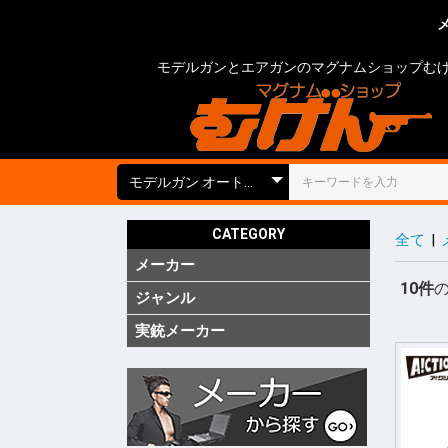
メ
モデルガンとエアガンのマグナムショップむ
CATEGORY
全て
|
メーカー
国内
海外
実銃用品
10件
ジャンル
ガス ブ
ガス SM
ガス リ
ガス 他
電動 次
電動 ハ
電動ガン
電動 SM
電動 ハ
エアーコ
エアーラ
CO2 ガ
モデルガ
モデルガ
モデルガ
金属モデ
キットモ
競技用銃
ショット
海外製 
海外製 G
海外製 G
キットエ
グレネー
グレネー
ガスガン
エアガン
電動ガン
モデルガ
汎用アク
ガスガン
エアガン
電動ガン
モデルガ
グリップ
グリップ
外装カス
内部カス
ディテー
バッテリ
電動ガン
ダミーカ
モデルガ
照準器
照準器周
サイレン
ライト・
トレーサ
ホルスタ
ホルスタ
ホルスタ
ポーチ類
ケース類
メンテナ
消耗品 ガ
工具
塗装・仕
汎用アク
シューテ
ガンスタ
プロテク
18才未
18才未
カスタム
その他
特価品
処分品
(純正)
(純正)
(純正)
ー(純正)
ン
ン
ン
ジン
ツ
ーツ
ーツ
実銃メーカー
コルト
グロック
スミス&
ベレッタ
ワルサー
ヘッケラ
SIG(SWI