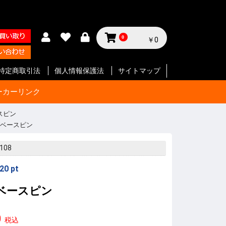
0
￥0
特定商取引法
個人情報保護法
サイトマップ
ーカーリンク
ースピン
ングベースピン
サイクル
テリー等
ジン
セサリー
ン
セサリー
クセサリ
ガジン
ク
SMG
ク
ート等
ク
SMG
ン
ト
ボルバー
ン
ート等
ク
ボルバー
ト
イフル
ート等
ン
ク
SMG
ボルバ
ート
ット
ボルバー
ト
イフル
ート等
ト
イフル
ート等
 エアガ
ト
ート等
ト
ツ
ボルバー
ートマチ
ルバ用
用
パーツ
パーツ
ックガン
 パー
ョルダー
プ
サイド
ジ
ートリ
スタムパ
タムパ
タムパ
S
E
ーツ
ーツ
ク
ーツ
リー
108
20
pt
ングベースピン
0
税込