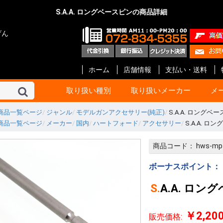
S.A.A. ロングベースピンの商品詳細
げん
ホーム
店舗情報
支払い・送料
取り扱い種別
取り扱いメーカー
メ
商品一覧ページ
ジャンル
モデルガンアクセサリー(純正)
S.A.A. ロングベ
商品一覧ページ
メーカー
国内
ハートフォード
アクセサリー
S.A.A. ロ
東京マルイ
KSC
マルシン
タナカ
マルゼン
ハートフォード
クラフト アップル
KTW
タニオ・コバ
BATON Airsoft
BWC
ショウエイ
エラン
A!CTION(アクション)
KM企画
キャロムショット
パンドラ アームズ
R.C.C.
ガンショップ インディ
ガンスミス シークレッ
メディコム
ファインケミカル
オプション No.1
G-Force
Carbon8
HoneyBee
エス・ツー・エス
ET-1
プロテック
イースト.A
ライラクス
モッジ
ノーベルアームズ
マックジャパン
M W グレネード
フリーダムアート
ライト
CーTec
ファイアフライ
TOP
宮川ゴム
レザーアート ケイン
ZEKE
GAW
ガンスミス忍者
国内メーカー その他
DETONATOR
GUARDER
Guns Modify
COW COW
ROBIN HOOD
Anvil
Vector Optics
Bomber Airsoft
WE-Tech
ENIGMA
NOVA
Prime
RA-Tech
KJ Works
BOLT
G&G
VFC
UMaREX
AIP
Ready Fighter
NeBula
Airsoft Surgeon
T8 Airsoft
Shooter’s Desion
SILVERBACK Airsoft
W I I Tech
Ace-1 Arms
ACETECH
AABB
C&C tac
SAPH
ANGRY GUN
AMOMAX / CYTAC
FMA
海外メーカー その他
コルト
ベレッタ
スミス&ウエッソン
グロック
HOGUE
PACHMAYR
ALTAMONT
VZ Grips
LINVILLE
LOK Grips
CERUS GEAR
MAGPUL
Birchwood
HKS
実銃用品メーカー その
GBB ハンドガン
GBB ライフル
電動ガン 次世代
電動ガン ハイ
電動ガン
電動ガン バッ
電動ガン マガ
電動ガン アク
エアーライフル
ショットガン
ガスガン
ガスガン マガジ
ガスガン アク
エアーガン ア
エアーガン マ
サイト関連
汎用品
10歳以上用
消耗品 他
ガスブローバッ
ガス ライフル・
CO2ブローバッ
モデルガン
電動ガン
ガス マガジン
モデルガン カ
アクセサリー
電動 マガジン等
消耗品 他
ガス ブローバッ
ガス リボルバー
ガス ライフル・
8mm ハンドガ
モデルガン オー
モデルガン リ
モデルガン 長物
キット モデルガ
モデルガン 金属
ガス マガジン
モデルガン カ
アクセサリー
グリップ
ガスガン 他
消耗品 他
ガス リボルバー
ガス ブローバッ
エアー ライフル
ガス ライフル
モデルガン リ
モデルガン オー
モデルガン 金属
モデルガン ラ
ガス マガジン
グリップ
アクセサリー
モデルガン カ
エアー ハンドガ
ガス ブローバッ
エアー ライフル
ガス ライフル・
マガジン
アクセサリー
消耗品
モデルガン リ
モデルガン オ
モデルガン キ
ガスガン
アクセサリー
カートリッジ等
グリップ
モデルガン リ
モデルガン オー
モデルガン ラ
モデルガン カ
グリップ
グレネード
その他
エアーガン
電動ガン
アクセサリー
モデルガン オー
モデルガン ラ
モデルガン カ
カスタムパーツ
その他
モデルガン オー
モデルガン カ
モデルガン キッ
カスタムパーツ
ガスガン
グリップ
モデルガン
モデルガンパー
モデルガン リ
モデルガン オ
アクセサリー
インナーバレル
サイレンサー
塗装・仕上げ
モデルガン用
グリップ リボ
グリップ オート
ガスガン 外装
ガスガン 内部
メンテナンス
塗装
メンテナンス
スプレー塗料
ブルーイング剤
メンテナンス
CO2 ブローバ
スペアマガジン
その他
BB弾
照準器
ホルスター
ケース類
U-18
エアガン
ガスガン
オート用
リボルバー用
革製 ショルダー
革製 ヒップ
ナイロン製 シ
ナイロン製 ヒッ
ウエスタン
レッグ バック
ポーチ
ケース類
照準器
マウント 他
モデルガン用品
ホルスター
ダミーカート
発火カートリッ
空撃ちダミーカ
ダミーブレット
モデルガン カ
ガスガン用カス
電動ガン用カス
パッキン類
電動ガン
アクセサリー
スライド
サイト
アウターバレル
その他
GLOCK Gen.5
GLOCK Gen.4
GLOCK Gen.3
H&K
V10 / DETONIC
1911 ・ MEU等
Hi-CAPA
M&P
DESERT EAGL
P226
M92F
金属外装パーツ
内部カスタムパ
その他
マグロ用パーツ
カスタムパーツ
アクセサリー
GLOCK
リボルバー用パ
オート用パーツ
マルイ用
WA用
その他
ガス ハンドガン
ガス ライフル
マガジン 他
アウターバレル
金属外装パーツ
金属外装キット
カスタムパーツ
金属外装パーツ
金属外装キット
ガス ハンドガン
マガジン 他
ガス ライフル
ガスブローバッ
金属外装
アウターバレル
外装パーツ
内部カスタムパ
オート用
リボルバ用
ライフル用
木製
G-10 素材製
その他アクセサ
オート用
汎用
リボルバ用
木製
G-10 素材製
オート用
リボルバ用
G-10 素材製
ト
他
ー
ン
ック
ツ等
ッジ
ーツ
ーツ
ーツ
商品コード：
hws-mp
ローバック
G ライフル
ボルバ
世代
イサイクル
G
ンドガン
ッキング
イフル SMG
スガン
ン リボルバ
ン オート
ン 長物
ルガン
デルガン
(販売登録品)
ガン
電動ガン
BB ライフル
BB ハンドガン
アガン
ドランチャ
ド弾
アクセサリー
アクセサリー
アクセサリー
ンアクセサリ
セサリー(純正)
スペアマガジ
スペアマガジ
スペアマガジ
ンスペアマガ
(実銃用)
タムパーツ
タムパーツ
ルアップパー
ー・充電器
用 カスタムパ
ート
ン カスタムパ
辺
サー
レーザー
ー
ー(革)
ー(樹脂)
ー(ナイロン)
ンス
ス BB弾
上げ
セサリー
ィング用品
ンド
ション
満用
満用品
ガン
マシンピストル
オートマチック用
リボルバー用
その他
Altamont
HOGUE
Pachmayr
BERETTA
マルイ 1911
マルイ GLOCK
アウターバレル
マルイ 1911
マルイ GLOCK用
ゴムパッキン類
ガスガン用
電動ガン用
エアーガン用
ドットサイト
スコープ
オートマチック
リボルバー
その他
ガスブローバック
モデルガン
アクセサリー
モデルガン
エアーソフトガン
ウエッソン
ー&コック
SS ARMS)
ボーナスポイント：
S.A.A. ロ
￥2,20
販売価格: