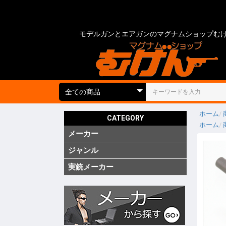
モデルガンとエアガンのマグナムショップむ
ホーム
CATEGORY
ホーム
メーカー
国内
海外
実銃用品
ジャンル
ガス ブ
ガス SM
ガス リ
ガス 他
電動 次
電動 ハ
電動ガン
電動 SM
電動 ハ
エアーコ
エアーラ
CO2 ガ
モデルガ
モデルガ
モデルガ
金属モデ
キットモ
競技用銃
ショット
海外製 
海外製 G
海外製 G
キットエ
グレネー
グレネー
ガスガン
エアガン
電動ガン
モデルガ
汎用アク
ガスガン
エアガン
電動ガン
モデルガ
グリップ
グリップ
外装カス
内部カス
ディテー
バッテリ
電動ガン
ダミーカ
モデルガ
照準器
照準器周
サイレン
ライト・
トレーサ
ホルスタ
ホルスタ
ホルスタ
ポーチ類
ケース類
メンテナ
消耗品 ガ
工具
塗装・仕
汎用アク
シューテ
ガンスタ
プロテク
18才未
18才未
カスタム
その他
特価品
処分品
(純正)
(純正)
(純正)
ー(純正)
ン
ン
ン
ジン
ツ
ーツ
ーツ
実銃メーカー
コルト
グロック
スミス&
ベレッタ
ワルサー
ヘッケラ
SIG(SWI