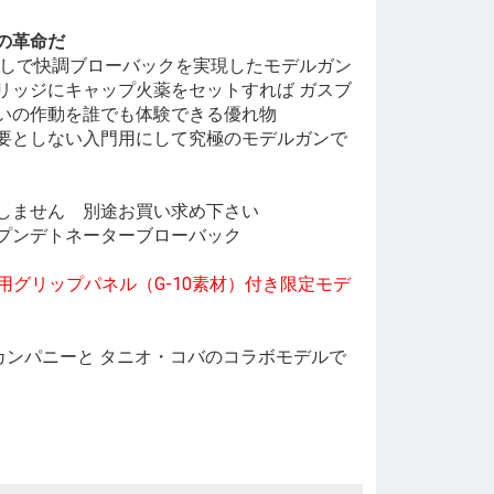
の革命だ
出しで快調ブローバックを実現したモデルガン
リッジにキャップ火薬をセットすれば ガスブ
いの作動を誰でも体験できる優れ物
要としない入門用にして究極のモデルガンで
しません 別途お買い求め下さい
プンデトネーターブローバック
製 実銃用グリップパネル（G-10素材）付き限定モデ
i カンパニーと タニオ・コバのコラボモデルで