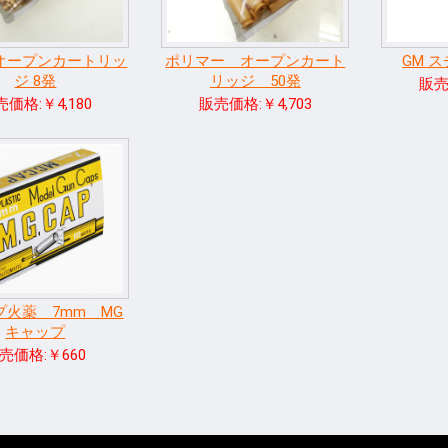
 オープンカートリッ
ポリマー オープンカート
GM 
ジ 8発
リッジ 50発
販売
価格:￥4,180
販売価格:￥4,703
プ火薬 7mm MG
キャップ
売価格:￥660