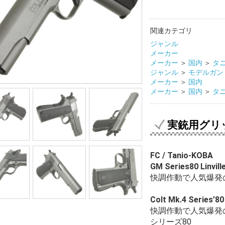
関連カテゴリ
ジャンル
メーカー
メーカー
＞
国内
＞
タ
ジャンル
＞
モデルガン
メーカー
＞
国内
メーカー
＞
国内
＞
タ
実銃用グリ
FC / Tanio-KOBA
GM Series80 Linvill
快調作動で人気爆発
Colt Mk.4 Series’80
快調作動で人気爆発の
シリーズ80