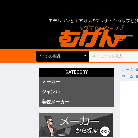
モデルガンとエアガンのマグナムショップむ
ホーム
CATEGORY
ホーム
メーカー
国内
海外
実銃用品
ジャンル
ガス ブ
ガス SM
ガス リ
ガス 他
電動 次
電動 ハ
電動ガン
電動 SM
電動 ハ
エアーコ
エアーラ
CO2 ガ
モデルガ
モデルガ
モデルガ
金属モデ
キットモ
競技用銃
ショット
海外製 
海外製 G
海外製 G
キットエ
グレネー
グレネー
ガスガン
エアガン
電動ガン
モデルガ
汎用アク
ガスガン
エアガン
電動ガン
モデルガ
グリップ
グリップ
外装カス
内部カス
ディテー
バッテリ
電動ガン
ダミーカ
モデルガ
照準器
照準器周
サイレン
ライト・
トレーサ
ホルスタ
ホルスタ
ホルスタ
ポーチ類
ケース類
メンテナ
消耗品 ガ
工具
塗装・仕
汎用アク
シューテ
ガンスタ
プロテク
18才未
18才未
カスタム
その他
特価品
処分品
(純正)
(純正)
(純正)
ー(純正)
ン
ン
ン
ジン
ツ
ーツ
ーツ
実銃メーカー
コルト
グロック
スミス&
ベレッタ
ワルサー
ヘッケラ
SIG(SWI