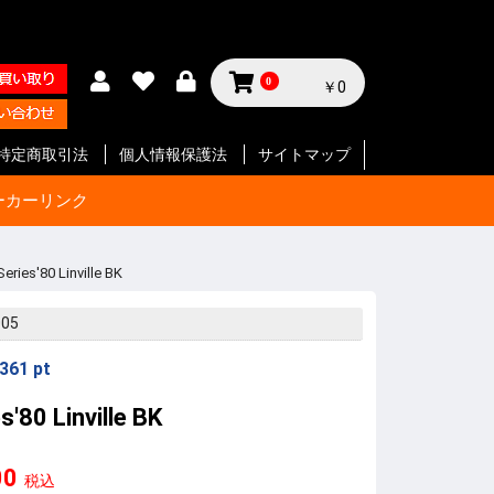
0
￥0
特定商取引法
個人情報保護法
サイトマップ
ーカーリンク
ries'80 Linville BK
サイクル
テリー等
ジン
セサリー
ン
セサリー
クセサリ
ガジン
ク
SMG
ク
ート等
ク
SMG
ン
ト
ボルバー
ン
ート等
ク
ボルバー
ト
イフル
ート等
ン
ク
SMG
ボルバ
ート
ット
ボルバー
ト
イフル
ート等
ト
イフル
ート等
 エアガ
ト
ート等
ト
ツ
ボルバー
ートマチ
ルバ用
用
パーツ
パーツ
ックガン
 パー
ョルダー
プ
サイド
ジ
ートリ
スタムパ
タムパ
タムパ
S
E
ーツ
ーツ
ク
ーツ
リー
005
361
pt
s'80 Linville BK
00
税込