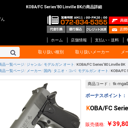
KOBA/FC Series'80 Linville BKの商品詳細
げん
ホーム
店舗情報
支払い・送料
取り扱い種別
取り扱いメーカー
メ
商品一覧ページ
ジャンル
モデルガン オート
KOBA/FC Series'80 Linville BK
商品一覧ページ
メーカー
国内
タニオ・コバ
モデルガン オート
KOBA/FC Se
東京マルイ
KSC
マルシン
タナカ
マルゼン
ハートフォード
クラフト アップル
KTW
タニオ・コバ
BATON Airsoft
BWC
ショウエイ
エラン
A!CTION(アクション)
KM企画
キャロムショット
パンドラ アームズ
R.C.C.
ガンショップ インディ
ガンスミス シークレッ
メディコム
ファインケミカル
オプション No.1
G-Force
Carbon8
HoneyBee
エス・ツー・エス
ET-1
プロテック
イースト.A
ライラクス
モッジ
ノーベルアームズ
マックジャパン
M W グレネード
フリーダムアート
ライト
CーTec
ファイアフライ
TOP
宮川ゴム
レザーアート ケイン
ZEKE
GAW
ガンスミス忍者
国内メーカー その他
DETONATOR
GUARDER
Guns Modify
COW COW
ROBIN HOOD
Anvil
Vector Optics
Bomber Airsoft
WE-Tech
ENIGMA
NOVA
Prime
RA-Tech
KJ Works
BOLT
G&G
VFC
UMaREX
AIP
Ready Fighter
NeBula
Airsoft Surgeon
T8 Airsoft
Shooter’s Desion
SILVERBACK Airsoft
W I I Tech
Ace-1 Arms
ACETECH
AABB
C&C tac
SAPH
ANGRY GUN
AMOMAX / CYTAC
FMA
海外メーカー その他
コルト
ベレッタ
スミス&ウエッソン
グロック
HOGUE
PACHMAYR
ALTAMONT
VZ Grips
LINVILLE
LOK Grips
CERUS GEAR
MAGPUL
Birchwood
HKS
実銃用品メーカー その
GBB ハンドガン
GBB ライフル
電動ガン 次世代
電動ガン ハイ
電動ガン
電動ガン バッ
電動ガン マガ
電動ガン アク
エアーライフル
ショットガン
ガスガン
ガスガン マガジ
ガスガン アク
エアーガン ア
エアーガン マ
サイト関連
汎用品
10歳以上用
消耗品 他
ガスブローバッ
ガス ライフル・
CO2ブローバッ
モデルガン
電動ガン
ガス マガジン
モデルガン カ
アクセサリー
電動 マガジン等
消耗品 他
ガス ブローバッ
ガス リボルバー
ガス ライフル・
8mm ハンドガ
モデルガン オー
モデルガン リ
モデルガン 長物
キット モデルガ
モデルガン 金属
ガス マガジン
モデルガン カ
アクセサリー
グリップ
ガスガン 他
消耗品 他
ガス リボルバー
ガス ブローバッ
エアー ライフル
ガス ライフル
モデルガン リ
モデルガン オー
モデルガン 金属
モデルガン ラ
ガス マガジン
グリップ
アクセサリー
モデルガン カ
エアー ハンドガ
ガス ブローバッ
エアー ライフル
ガス ライフル・
マガジン
アクセサリー
消耗品
モデルガン リ
モデルガン オ
モデルガン キ
ガスガン
アクセサリー
カートリッジ等
グリップ
モデルガン リ
モデルガン オー
モデルガン ラ
モデルガン カ
グリップ
グレネード
その他
エアーガン
電動ガン
アクセサリー
モデルガン オー
モデルガン ラ
モデルガン カ
カスタムパーツ
その他
モデルガン オー
モデルガン カ
モデルガン キッ
カスタムパーツ
ガスガン
グリップ
モデルガン
モデルガンパー
モデルガン リ
モデルガン オ
アクセサリー
インナーバレル
サイレンサー
塗装・仕上げ
モデルガン用
グリップ リボ
グリップ オート
ガスガン 外装
ガスガン 内部
メンテナンス
塗装
メンテナンス
スプレー塗料
ブルーイング剤
メンテナンス
CO2 ブローバ
スペアマガジン
その他
BB弾
照準器
ホルスター
ケース類
U-18
エアガン
ガスガン
オート用
リボルバー用
革製 ショルダー
革製 ヒップ
ナイロン製 シ
ナイロン製 ヒッ
ウエスタン
レッグ バック
ポーチ
ケース類
照準器
マウント 他
モデルガン用品
ホルスター
ダミーカート
発火カートリッ
空撃ちダミーカ
ダミーブレット
モデルガン カ
ガスガン用カス
電動ガン用カス
パッキン類
電動ガン
アクセサリー
スライド
サイト
アウターバレル
その他
GLOCK Gen.5
GLOCK Gen.4
GLOCK Gen.3
H&K
V10 / DETONIC
1911 ・ MEU等
Hi-CAPA
M&P
DESERT EAGL
P226
M92F
金属外装パーツ
内部カスタムパ
その他
マグロ用パーツ
カスタムパーツ
アクセサリー
GLOCK
リボルバー用パ
オート用パーツ
マルイ用
WA用
その他
ガス ハンドガン
ガス ライフル
マガジン 他
アウターバレル
金属外装パーツ
金属外装キット
カスタムパーツ
金属外装パーツ
金属外装キット
ガス ハンドガン
マガジン 他
ガス ライフル
ガスブローバッ
金属外装
アウターバレル
外装パーツ
内部カスタムパ
オート用
リボルバ用
ライフル用
木製
G-10 素材製
その他アクセサ
オート用
汎用
リボルバ用
木製
G-10 素材製
オート用
リボルバ用
G-10 素材製
ト
他
ー
ン
ック
ツ等
ッジ
ーツ
ーツ
ーツ
商品コード：
tk-mga
ローバック
G ライフル
ボルバ
世代
イサイクル
G
ンドガン
ッキング
イフル SMG
スガン
ン リボルバ
ン オート
ン 長物
ルガン
デルガン
(販売登録品)
ガン
電動ガン
BB ライフル
BB ハンドガン
アガン
ドランチャ
ド弾
アクセサリー
アクセサリー
アクセサリー
ンアクセサリ
セサリー(純正)
スペアマガジ
スペアマガジ
スペアマガジ
ンスペアマガ
(実銃用)
タムパーツ
タムパーツ
ルアップパー
ー・充電器
用 カスタムパ
ート
ン カスタムパ
辺
サー
レーザー
ー
ー(革)
ー(樹脂)
ー(ナイロン)
ンス
ス BB弾
上げ
セサリー
ィング用品
ンド
ション
満用
満用品
ガン
マシンピストル
オートマチック用
リボルバー用
その他
Altamont
HOGUE
Pachmayr
BERETTA
マルイ 1911
マルイ GLOCK
アウターバレル
マルイ 1911
マルイ GLOCK用
ゴムパッキン類
ガスガン用
電動ガン用
エアーガン用
ドットサイト
スコープ
オートマチック
リボルバー
その他
ガスブローバック
モデルガン
アクセサリー
モデルガン
エアーソフトガン
ウエッソン
ー&コック
SS ARMS)
ボーナスポイント：
KOBA/FC Serie
￥39,8
販売価格: