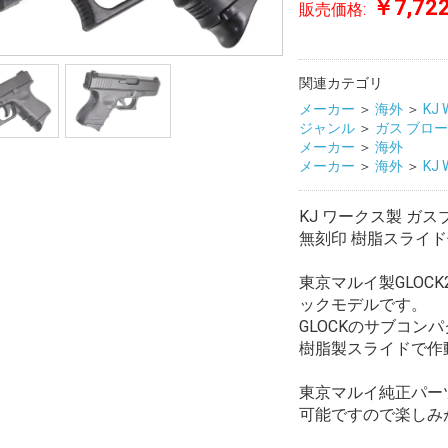
￥7,72
販売価格:
関連カテゴリ
メーカー
＞
海外
＞
KJ 
ジャンル
＞
ガス ブロ
メーカー
＞
海外
メーカー
＞
海外
＞
KJ 
KJ ワークス製 ガス
無刻印 樹脂スライ
東京マルイ製GLOC
ックモデルです。
GLOCKのサブコン
樹脂製スライドで作
東京マルイ純正パー
可能ですので楽しみ