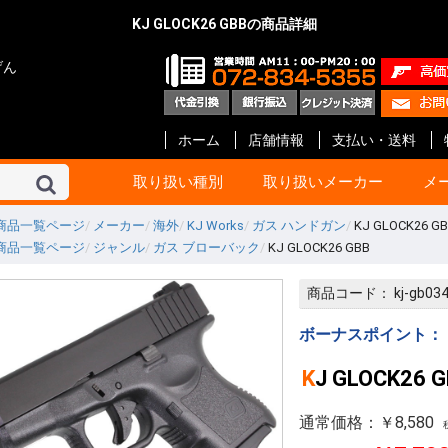
KJ GLOCK26 GBBの商品詳細
げん
ホーム
店舗情報
支払い・送料
取り扱い種別
取り扱いメーカー
メ
商品一覧ページ
メーカー
海外
KJ Works
ガス ハンドガン
KJ GLOCK26 G
商品一覧ページ
ジャンル
ガス ブローバック
KJ GLOCK26 GBB
東京マルイ
KSC
マルシン
タナカ
マルゼン
ハートフォード
クラフト アップル
KTW
タニオ・コバ
BATON Airsoft
BWC
ショウエイ
エラン
A!CTION(アクション)
KM企画
キャロムショット
パンドラ アームズ
R.C.C.
ガンショップ インディ
ガンスミス シークレッ
メディコム
ファインケミカル
オプション No.1
G-Force
Carbon8
HoneyBee
エス・ツー・エス
ET-1
プロテック
イースト.A
ライラクス
モッジ
ノーベルアームズ
マックジャパン
M W グレネード
フリーダムアート
ライト
CーTec
ファイアフライ
TOP
宮川ゴム
レザーアート ケイン
ZEKE
GAW
ガンスミス忍者
国内メーカー その他
DETONATOR
GUARDER
Guns Modify
COW COW
ROBIN HOOD
Anvil
Vector Optics
Bomber Airsoft
WE-Tech
ENIGMA
NOVA
Prime
RA-Tech
KJ Works
BOLT
G&G
VFC
UMaREX
AIP
Ready Fighter
NeBula
Airsoft Surgeon
T8 Airsoft
Shooter’s Desion
SILVERBACK Airsoft
W I I Tech
Ace-1 Arms
ACETECH
AABB
C&C tac
SAPH
ANGRY GUN
AMOMAX / CYTAC
FMA
海外メーカー その他
コルト
ベレッタ
スミス&ウエッソン
グロック
HOGUE
PACHMAYR
ALTAMONT
VZ Grips
LINVILLE
LOK Grips
CERUS GEAR
MAGPUL
Birchwood
HKS
実銃用品メーカー その
GBB ハンドガン
GBB ライフル
電動ガン 次世代
電動ガン ハイ
電動ガン
電動ガン バッ
電動ガン マガ
電動ガン アク
エアーライフル
ショットガン
ガスガン
ガスガン マガジ
ガスガン アク
エアーガン ア
エアーガン マ
サイト関連
汎用品
10歳以上用
消耗品 他
ガスブローバッ
ガス ライフル・
CO2ブローバッ
モデルガン
電動ガン
ガス マガジン
モデルガン カ
アクセサリー
電動 マガジン等
消耗品 他
ガス ブローバッ
ガス リボルバー
ガス ライフル・
8mm ハンドガ
モデルガン オー
モデルガン リ
モデルガン 長物
キット モデルガ
モデルガン 金属
ガス マガジン
モデルガン カ
アクセサリー
グリップ
ガスガン 他
消耗品 他
ガス リボルバー
ガス ブローバッ
エアー ライフル
ガス ライフル
モデルガン リ
モデルガン オー
モデルガン 金属
モデルガン ラ
ガス マガジン
グリップ
アクセサリー
モデルガン カ
エアー ハンドガ
ガス ブローバッ
エアー ライフル
ガス ライフル・
マガジン
アクセサリー
消耗品
モデルガン リ
モデルガン オ
モデルガン キ
ガスガン
アクセサリー
カートリッジ等
グリップ
モデルガン リ
モデルガン オー
モデルガン ラ
モデルガン カ
グリップ
グレネード
その他
エアーガン
電動ガン
アクセサリー
モデルガン オー
モデルガン ラ
モデルガン カ
カスタムパーツ
その他
モデルガン オー
モデルガン カ
モデルガン キッ
カスタムパーツ
ガスガン
グリップ
モデルガン
モデルガンパー
モデルガン リ
モデルガン オ
アクセサリー
インナーバレル
サイレンサー
塗装・仕上げ
モデルガン用
グリップ リボ
グリップ オート
ガスガン 外装
ガスガン 内部
メンテナンス
塗装
メンテナンス
スプレー塗料
ブルーイング剤
メンテナンス
CO2 ブローバ
スペアマガジン
その他
BB弾
照準器
ホルスター
ケース類
U-18
エアガン
ガスガン
オート用
リボルバー用
革製 ショルダー
革製 ヒップ
ナイロン製 シ
ナイロン製 ヒッ
ウエスタン
レッグ バック
ポーチ
ケース類
照準器
マウント 他
モデルガン用品
ホルスター
ダミーカート
発火カートリッ
空撃ちダミーカ
ダミーブレット
モデルガン カ
ガスガン用カス
電動ガン用カス
パッキン類
電動ガン
アクセサリー
スライド
サイト
アウターバレル
その他
GLOCK Gen.5
GLOCK Gen.4
GLOCK Gen.3
H&K
V10 / DETONIC
1911 ・ MEU等
Hi-CAPA
M&P
DESERT EAGL
P226
M92F
金属外装パーツ
内部カスタムパ
その他
マグロ用パーツ
カスタムパーツ
アクセサリー
GLOCK
リボルバー用パ
オート用パーツ
マルイ用
WA用
その他
ガス ハンドガン
ガス ライフル
マガジン 他
アウターバレル
金属外装パーツ
金属外装キット
カスタムパーツ
金属外装パーツ
金属外装キット
ガス ハンドガン
マガジン 他
ガス ライフル
ガスブローバッ
金属外装
アウターバレル
外装パーツ
内部カスタムパ
オート用
リボルバ用
ライフル用
木製
G-10 素材製
その他アクセサ
オート用
汎用
リボルバ用
木製
G-10 素材製
オート用
リボルバ用
G-10 素材製
ト
他
ー
ン
ック
ツ等
ッジ
ーツ
ーツ
ーツ
商品コード：
kj-gb03
ローバック
G ライフル
ボルバ
世代
イサイクル
G
ンドガン
ッキング
イフル SMG
スガン
ン リボルバ
ン オート
ン 長物
ルガン
デルガン
(販売登録品)
ガン
電動ガン
BB ライフル
BB ハンドガン
アガン
ドランチャ
ド弾
アクセサリー
アクセサリー
アクセサリー
ンアクセサリ
セサリー(純正)
スペアマガジ
スペアマガジ
スペアマガジ
ンスペアマガ
(実銃用)
タムパーツ
タムパーツ
ルアップパー
ー・充電器
用 カスタムパ
ート
ン カスタムパ
辺
サー
レーザー
ー
ー(革)
ー(樹脂)
ー(ナイロン)
ンス
ス BB弾
上げ
セサリー
ィング用品
ンド
ション
満用
満用品
ガン
マシンピストル
オートマチック用
リボルバー用
その他
Altamont
HOGUE
Pachmayr
BERETTA
マルイ 1911
マルイ GLOCK
アウターバレル
マルイ 1911
マルイ GLOCK用
ゴムパッキン類
ガスガン用
電動ガン用
エアーガン用
ドットサイト
スコープ
オートマチック
リボルバー
その他
ガスブローバック
モデルガン
アクセサリー
モデルガン
エアーソフトガン
ウエッソン
ー&コック
SS ARMS)
ボーナスポイント：
KJ GLOCK26 
通常価格：￥8,580