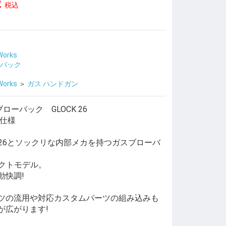
2
税込
Works
ーバック
Works
＞
ガス ハンドガン
ブローバック GLOCK 26
ド仕様
K26とソックリな内部メカを持つガスブローバ
パクトモデル。
動快調!
ツの流用や対応カスタムパーツの組み込みも
が広がります!