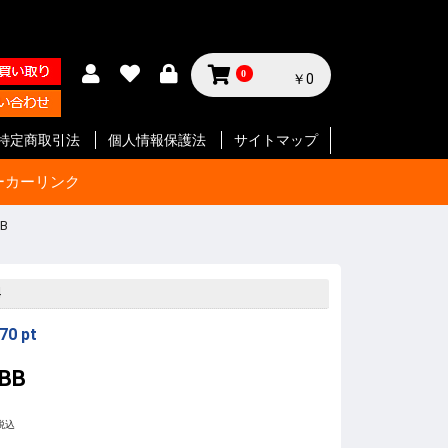
0
￥0
特定商取引法
個人情報保護法
サイトマップ
ーカーリンク
BB
サイクル
テリー等
ジン
セサリー
ン
セサリー
クセサリ
ガジン
ク
SMG
ク
ート等
ク
SMG
ン
ト
ボルバー
ン
ート等
ク
ボルバー
ト
イフル
ート等
ン
ク
SMG
ボルバ
ート
ット
ボルバー
ト
イフル
ート等
ト
イフル
ート等
 エアガ
ト
ート等
ト
ツ
ボルバー
ートマチ
ルバ用
用
パーツ
パーツ
ックガン
 パー
ョルダー
プ
サイド
ジ
ートリ
スタムパ
タムパ
タムパ
S
E
ーツ
ーツ
ク
ーツ
リー
4
70
pt
GBB
税込