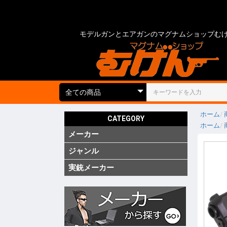
モデルガンとエアガンのマグナムショップむ
ホーム
CATEGORY
ホーム
メーカー
国内
海外
実銃用品
ジャンル
ガス ブ
ガス SM
ガス リ
ガス 他
電動 次
電動 ハ
電動ガン
電動 SM
電動 ハ
エアーコ
エアーラ
CO2 ガ
モデルガ
モデルガ
モデルガ
金属モデ
キットモ
競技用銃
ショット
海外製 
海外製 G
海外製 G
キットエ
グレネー
グレネー
ガスガン
エアガン
電動ガン
モデルガ
汎用アク
ガスガン
エアガン
電動ガン
モデルガ
グリップ
グリップ
外装カス
内部カス
ディテー
バッテリ
電動ガン
ダミーカ
モデルガ
照準器
照準器周
サイレン
ライト・
トレーサ
ホルスタ
ホルスタ
ホルスタ
ポーチ類
ケース類
メンテナ
消耗品 ガ
工具
塗装・仕
汎用アク
シューテ
ガンスタ
プロテク
18才未
18才未
カスタム
その他
特価品
処分品
(純正)
(純正)
(純正)
ー(純正)
ン
ン
ン
ジン
ツ
ーツ
ーツ
実銃メーカー
コルト
グロック
スミス&
ベレッタ
ワルサー
ヘッケラ
SIG(SWI