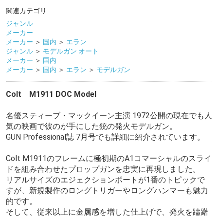
関連カテゴリ
ジャンル
メーカー
メーカー
＞
国内
＞
エラン
ジャンル
＞
モデルガン オート
メーカー
＞
国内
メーカー
＞
国内
＞
エラン
＞
モデルガン
Colt M1911 DOC Model
名優スティーブ・マックイーン主演 1972公開の現在でも人
気の映画で彼のが手にした銃の発火モデルガン。
GUN Professional誌 7月号でも詳細に紹介されています。
Colt M1911のフレームに極初期のA1コマーシャルのスライ
ドを組み合わせたプロップガンを忠実に再現しました。
リアルサイズのエジェクションポートが1番のトピックで
すが、新規製作のロングトリガーやロングハンマーも魅力
的です。
そして、従来以上に金属感を増した仕上げで、発火を躊躇