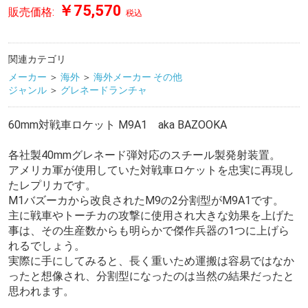
￥75,570
販売価格:
税込
関連カテゴリ
メーカー
＞
海外
＞
海外メーカー その他
ジャンル
＞
グレネードランチャ
60mm対戦車ロケット M9A1 aka BAZOOKA
各社製40mmグレネード弾対応のスチール製発射装置。
アメリカ軍が使用していた対戦車ロケットを忠実に再現し
たレプリカです。
M1バズーカから改良されたM9の2分割型がM9A1です。
主に戦車やトーチカの攻撃に使用され大きな効果を上げた
事は、その生産数からも明らかで傑作兵器の1つに上げら
れるでしょう。
実際に手にしてみると、長く重いため運搬は容易ではなか
ったと想像され、分割型になったのは当然の結果だったと
思われます。