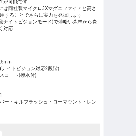
グが可能です
には同社製マイクロ3Xマグニファイアと高さ
併用することでさらに実力を発揮します
2段ナイトビジョンモード)で薄暗い森林から炎
く対応
5mm
変(ナイトビジョン対応2段階)
スコート(撥水付)
1
バー・キルフラッシュ・ローマウント・レン