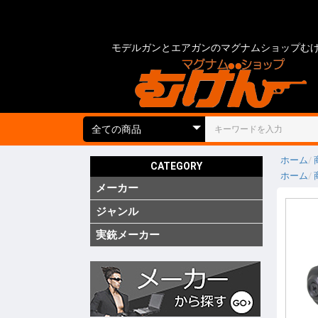
モデルガンとエアガンのマグナムショップむ
ホーム
CATEGORY
ホーム
メーカー
国内
海外
実銃用品
ジャンル
ガス ブ
ガス SM
ガス リ
ガス 他
電動 次
電動 ハ
電動ガン
電動 SM
電動 ハ
エアーコ
エアーラ
CO2 ガ
モデルガ
モデルガ
モデルガ
金属モデ
キットモ
競技用銃
ショット
海外製 
海外製 G
海外製 G
キットエ
グレネー
グレネー
ガスガン
エアガン
電動ガン
モデルガ
汎用アク
ガスガン
エアガン
電動ガン
モデルガ
グリップ
グリップ
外装カス
内部カス
ディテー
バッテリ
電動ガン
ダミーカ
モデルガ
照準器
照準器周
サイレン
ライト・
トレーサ
ホルスタ
ホルスタ
ホルスタ
ポーチ類
ケース類
メンテナ
消耗品 ガ
工具
塗装・仕
汎用アク
シューテ
ガンスタ
プロテク
18才未
18才未
カスタム
その他
特価品
処分品
(純正)
(純正)
(純正)
ー(純正)
ン
ン
ン
ジン
ツ
ーツ
ーツ
実銃メーカー
コルト
グロック
スミス&
ベレッタ
ワルサー
ヘッケラ
SIG(SWI