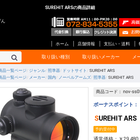
SUREHIT ARSの商品詳細
げん
ホーム
店舗情報
支払い・送料
取り扱い種別
取り扱いメーカー
メ
商品一覧ページ
ジャンル
照準器
ドットサイト
SUREHIT ARS
商品一覧ページ
メーカー
国内
ノーベルアームズ
照準器
SUREHIT ARS
東京マルイ
KSC
マルシン
タナカ
マルゼン
ハートフォード
クラフト アップル
KTW
タニオ・コバ
BATON Airsoft
BWC
ショウエイ
エラン
A!CTION(アクション)
KM企画
キャロムショット
パンドラ アームズ
R.C.C.
ガンショップ インディ
ガンスミス シークレッ
メディコム
ファインケミカル
オプション No.1
G-Force
Carbon8
HoneyBee
エス・ツー・エス
ET-1
プロテック
イースト.A
ライラクス
モッジ
ノーベルアームズ
マックジャパン
M W グレネード
フリーダムアート
ライト
CーTec
ファイアフライ
TOP
宮川ゴム
レザーアート ケイン
ZEKE
GAW
ガンスミス忍者
国内メーカー その他
DETONATOR
GUARDER
Guns Modify
COW COW
ROBIN HOOD
Anvil
Vector Optics
Bomber Airsoft
WE-Tech
ENIGMA
NOVA
Prime
RA-Tech
KJ Works
BOLT
G&G
VFC
UMaREX
AIP
Ready Fighter
NeBula
Airsoft Surgeon
T8 Airsoft
Shooter’s Desion
SILVERBACK Airsoft
W I I Tech
Ace-1 Arms
ACETECH
AABB
C&C tac
SAPH
ANGRY GUN
AMOMAX / CYTAC
FMA
海外メーカー その他
コルト
ベレッタ
スミス&ウエッソン
グロック
HOGUE
PACHMAYR
ALTAMONT
VZ Grips
LINVILLE
LOK Grips
CERUS GEAR
MAGPUL
Birchwood
HKS
実銃用品メーカー その
GBB ハンドガン
GBB ライフル
電動ガン 次世代
電動ガン ハイ
電動ガン
電動ガン バッ
電動ガン マガ
電動ガン アク
エアーライフル
ショットガン
ガスガン
ガスガン マガジ
ガスガン アク
エアーガン ア
エアーガン マ
サイト関連
汎用品
10歳以上用
消耗品 他
ガスブローバッ
ガス ライフル・
CO2ブローバッ
モデルガン
電動ガン
ガス マガジン
モデルガン カ
アクセサリー
電動 マガジン等
消耗品 他
ガス ブローバッ
ガス リボルバー
ガス ライフル・
8mm ハンドガ
モデルガン オー
モデルガン リ
モデルガン 長物
キット モデルガ
モデルガン 金属
ガス マガジン
モデルガン カ
アクセサリー
グリップ
ガスガン 他
消耗品 他
ガス リボルバー
ガス ブローバッ
エアー ライフル
ガス ライフル
モデルガン リ
モデルガン オー
モデルガン 金属
モデルガン ラ
ガス マガジン
グリップ
アクセサリー
モデルガン カ
エアー ハンドガ
ガス ブローバッ
エアー ライフル
ガス ライフル・
マガジン
アクセサリー
消耗品
モデルガン リ
モデルガン オ
モデルガン キ
ガスガン
アクセサリー
カートリッジ等
グリップ
モデルガン リ
モデルガン オー
モデルガン ラ
モデルガン カ
グリップ
グレネード
その他
エアーガン
電動ガン
アクセサリー
モデルガン オー
モデルガン ラ
モデルガン カ
カスタムパーツ
その他
モデルガン オー
モデルガン カ
モデルガン キッ
カスタムパーツ
ガスガン
グリップ
モデルガン
モデルガンパー
モデルガン リ
モデルガン オ
アクセサリー
インナーバレル
サイレンサー
塗装・仕上げ
モデルガン用
グリップ リボ
グリップ オート
ガスガン 外装
ガスガン 内部
メンテナンス
塗装
メンテナンス
スプレー塗料
ブルーイング剤
メンテナンス
CO2 ブローバ
スペアマガジン
その他
BB弾
照準器
ホルスター
ケース類
U-18
エアガン
ガスガン
オート用
リボルバー用
革製 ショルダー
革製 ヒップ
ナイロン製 シ
ナイロン製 ヒッ
ウエスタン
レッグ バック
ポーチ
ケース類
照準器
マウント 他
モデルガン用品
ホルスター
ダミーカート
発火カートリッ
空撃ちダミーカ
ダミーブレット
モデルガン カ
ガスガン用カス
電動ガン用カス
パッキン類
電動ガン
アクセサリー
スライド
サイト
アウターバレル
その他
GLOCK Gen.5
GLOCK Gen.4
GLOCK Gen.3
H&K
V10 / DETONIC
1911 ・ MEU等
Hi-CAPA
M&P
DESERT EAGL
P226
M92F
金属外装パーツ
内部カスタムパ
その他
マグロ用パーツ
カスタムパーツ
アクセサリー
GLOCK
リボルバー用パ
オート用パーツ
マルイ用
WA用
その他
ガス ハンドガン
ガス ライフル
マガジン 他
アウターバレル
金属外装パーツ
金属外装キット
カスタムパーツ
金属外装パーツ
金属外装キット
ガス ハンドガン
マガジン 他
ガス ライフル
ガスブローバッ
金属外装
アウターバレル
外装パーツ
内部カスタムパ
オート用
リボルバ用
ライフル用
木製
G-10 素材製
その他アクセサ
オート用
汎用
リボルバ用
木製
G-10 素材製
オート用
リボルバ用
G-10 素材製
ト
他
ー
ン
ック
ツ等
ッジ
ーツ
ーツ
ーツ
商品コード：
nov-ss0
ローバック
G ライフル
ボルバ
世代
イサイクル
G
ンドガン
ッキング
イフル SMG
スガン
ン リボルバ
ン オート
ン 長物
ルガン
デルガン
(販売登録品)
ガン
電動ガン
BB ライフル
BB ハンドガン
アガン
ドランチャ
ド弾
アクセサリー
アクセサリー
アクセサリー
ンアクセサリ
セサリー(純正)
スペアマガジ
スペアマガジ
スペアマガジ
ンスペアマガ
(実銃用)
タムパーツ
タムパーツ
ルアップパー
ー・充電器
用 カスタムパ
ート
ン カスタムパ
辺
サー
レーザー
ー
ー(革)
ー(樹脂)
ー(ナイロン)
ンス
ス BB弾
上げ
セサリー
ィング用品
ンド
ション
満用
満用品
ガン
マシンピストル
オートマチック用
リボルバー用
その他
Altamont
HOGUE
Pachmayr
BERETTA
マルイ 1911
マルイ GLOCK
アウターバレル
マルイ 1911
マルイ GLOCK用
ゴムパッキン類
ガスガン用
電動ガン用
エアーガン用
ドットサイト
スコープ
オートマチック
リボルバー
その他
ガスブローバック
モデルガン
アクセサリー
モデルガン
エアーソフトガン
ウエッソン
ー&コック
SS ARMS)
ボーナスポイント：
SUREHIT ARS
予約受付中
通常価格：￥29,480