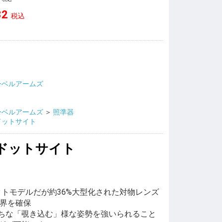
32
税込
ーベルアームズ
ーベルアームズ
＞
照準器
ドットサイト
型ドットサイト
クトモデルだが約36%大型化された対物レンズ
視界を確保
ちな「覗き込む」様な姿勢を強いられること