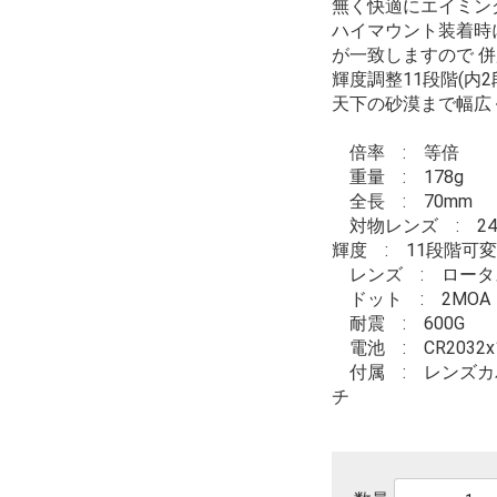
無く快適にエイミン
ハイマウント装着時
が一致しますので 
輝度調整11段階(内
天下の砂漠まで幅広
倍率 : 等倍
重量 : 178g
全長 : 70mm
対物レンズ : 24.
輝度 : 11段階可
レンズ : ロータ
ドット : 2MOA
耐震 : 600G
電池 : CR2032x
付属 : レンズカ
チ