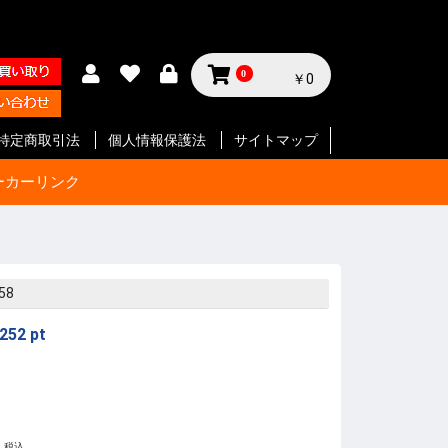
0
￥0
特定商取引法
個人情報保護法
サイトマップ
ーカーリンク
サイクル
テリー等
ジン
セサリー
ン
セサリー
クセサリ
ガジン
ク
SMG
ク
ート等
ク
SMG
ン
ト
ボルバー
ン
ート等
ク
ボルバー
ト
イフル
ート等
ン
ク
SMG
ボルバ
ート
ット
ボルバー
ト
イフル
ート等
ト
イフル
ート等
 エアガ
ト
ート等
ト
ツ
ボルバー
ートマチ
ルバ用
用
パーツ
パーツ
ックガン
 パー
ョルダー
プ
サイド
ジ
ートリ
スタムパ
タムパ
タムパ
S
E
ーツ
ーツ
ク
ーツ
リー
58
252
pt
税込