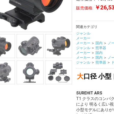
￥26,5
販売価格:
関連カテゴリ
ジャンル
メーカー
メーカー
＞
国内
＞
ノ
ジャンル
＞
照準器
メーカー
＞
国内
メーカー
＞
国内
＞
ノ
ジャンル
＞
照準器
＞
大口径 小
SUREHIT ARS
T1 クラスのコンパ
により 明るく広い
小型モデルにありが