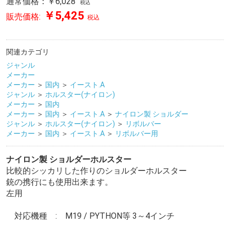
通常価格：￥6,028
税込
￥5,425
販売価格:
税込
関連カテゴリ
ジャンル
メーカー
メーカー
＞
国内
＞
イースト.A
ジャンル
＞
ホルスター(ナイロン)
メーカー
＞
国内
メーカー
＞
国内
＞
イースト.A
＞
ナイロン製 ショルダー
ジャンル
＞
ホルスター(ナイロン)
＞
リボルバー
メーカー
＞
国内
＞
イースト.A
＞
リボルバー用
ナイロン製 ショルダーホルスター
比較的シッカリした作りのショルダーホルスター
銃の携行にも使用出来ます。
左用
対応機種 : M19 / PYTHON等 3～4インチ