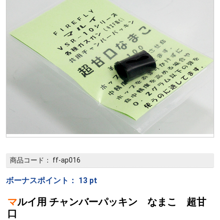
商品コード：
ff-ap016
ボーナスポイント：
13
pt
マルイ用 チャンバーパッキン なまこ 超甘
口