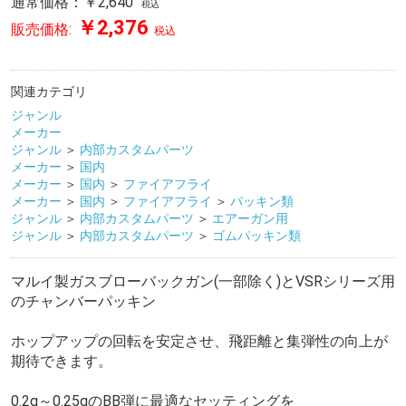
通常価格：￥2,640
税込
￥2,376
販売価格:
税込
関連カテゴリ
ジャンル
メーカー
ジャンル
＞
内部カスタムパーツ
メーカー
＞
国内
メーカー
＞
国内
＞
ファイアフライ
メーカー
＞
国内
＞
ファイアフライ
＞
パッキン類
ジャンル
＞
内部カスタムパーツ
＞
エアーガン用
ジャンル
＞
内部カスタムパーツ
＞
ゴムパッキン類
マルイ製ガスブローバックガン(一部除く)とVSRシリーズ用
のチャンバーパッキン
ホップアップの回転を安定させ、飛距離と集弾性の向上が
期待できます。
0.2g～0.25gのBB弾に最適なセッティングを