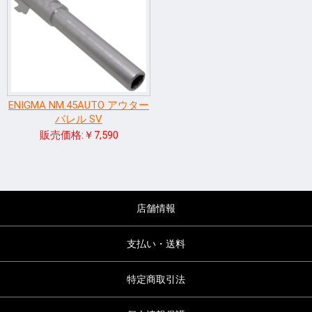
ENIGMA NM.45AUTO アウター
バレル SV
販売価格:￥7,590
店舗情報
支払い・送料
特定商取引法