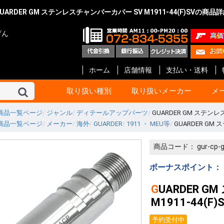
UARDER GM ステンレスチャンバーカバー SV M1911-44(F)SVの商品
げん
ホーム
店舗情報
支払い・送料
取り扱い種別
取り扱いメーカー
メ
商品一覧ページ
ジャンル
ディテールアップパーツ
GUARDER GM ステンレス
商品一覧ページ
メーカー
海外
GUARDER
1911 ・ MEU等
GUARDER GM 
東京マルイ
KSC
マルシン
タナカ
マルゼン
ハートフォード
クラフト アップル
KTW
タニオ・コバ
BATON Airsoft
BWC
ショウエイ
エラン
A!CTION(アクション)
KM企画
キャロムショット
パンドラ アームズ
R.C.C.
ガンショップ インディ
ガンスミス シークレッ
メディコム
ファインケミカル
オプション No.1
G-Force
Carbon8
HoneyBee
エス・ツー・エス
ET-1
プロテック
イースト.A
ライラクス
モッジ
ノーベルアームズ
マックジャパン
M W グレネード
フリーダムアート
ライト
CーTec
ファイアフライ
TOP
宮川ゴム
レザーアート ケイン
ZEKE
GAW
ガンスミス忍者
国内メーカー その他
DETONATOR
GUARDER
Guns Modify
COW COW
ROBIN HOOD
Anvil
Vector Optics
Bomber Airsoft
WE-Tech
ENIGMA
NOVA
Prime
RA-Tech
KJ Works
BOLT
G&G
VFC
UMaREX
AIP
Ready Fighter
NeBula
Airsoft Surgeon
T8 Airsoft
Shooter’s Desion
SILVERBACK Airsoft
W I I Tech
Ace-1 Arms
ACETECH
AABB
C&C tac
SAPH
ANGRY GUN
AMOMAX / CYTAC
FMA
海外メーカー その他
コルト
ベレッタ
スミス&ウエッソン
グロック
HOGUE
PACHMAYR
ALTAMONT
VZ Grips
LINVILLE
LOK Grips
CERUS GEAR
MAGPUL
Birchwood
HKS
実銃用品メーカー その
GBB ハンドガン
GBB ライフル
電動ガン 次世代
電動ガン ハイ
電動ガン
電動ガン バッ
電動ガン マガ
電動ガン アク
エアーライフル
ショットガン
ガスガン
ガスガン マガジ
ガスガン アク
エアーガン ア
エアーガン マ
サイト関連
汎用品
10歳以上用
消耗品 他
ガスブローバッ
ガス ライフル・
CO2ブローバッ
モデルガン
電動ガン
ガス マガジン
モデルガン カ
アクセサリー
電動 マガジン等
消耗品 他
ガス ブローバッ
ガス リボルバー
ガス ライフル・
8mm ハンドガ
モデルガン オー
モデルガン リ
モデルガン 長物
キット モデルガ
モデルガン 金属
ガス マガジン
モデルガン カ
アクセサリー
グリップ
ガスガン 他
消耗品 他
ガス リボルバー
ガス ブローバッ
エアー ライフル
ガス ライフル
モデルガン リ
モデルガン オー
モデルガン 金属
モデルガン ラ
ガス マガジン
グリップ
アクセサリー
モデルガン カ
エアー ハンドガ
ガス ブローバッ
エアー ライフル
ガス ライフル・
マガジン
アクセサリー
消耗品
モデルガン リ
モデルガン オ
モデルガン キ
ガスガン
アクセサリー
カートリッジ等
グリップ
モデルガン リ
モデルガン オー
モデルガン ラ
モデルガン カ
グリップ
グレネード
その他
エアーガン
電動ガン
アクセサリー
モデルガン オー
モデルガン ラ
モデルガン カ
カスタムパーツ
その他
モデルガン オー
モデルガン カ
モデルガン キッ
カスタムパーツ
ガスガン
グリップ
モデルガン
モデルガンパー
モデルガン リ
モデルガン オ
アクセサリー
インナーバレル
サイレンサー
塗装・仕上げ
モデルガン用
グリップ リボ
グリップ オート
ガスガン 外装
ガスガン 内部
メンテナンス
塗装
メンテナンス
スプレー塗料
ブルーイング剤
メンテナンス
CO2 ブローバ
スペアマガジン
その他
BB弾
照準器
ホルスター
ケース類
U-18
エアガン
ガスガン
オート用
リボルバー用
革製 ショルダー
革製 ヒップ
ナイロン製 シ
ナイロン製 ヒッ
ウエスタン
レッグ バック
ポーチ
ケース類
照準器
マウント 他
モデルガン用品
ホルスター
ダミーカート
発火カートリッ
空撃ちダミーカ
ダミーブレット
モデルガン カ
ガスガン用カス
電動ガン用カス
パッキン類
電動ガン
アクセサリー
スライド
サイト
アウターバレル
その他
GLOCK Gen.5
GLOCK Gen.4
GLOCK Gen.3
H&K
V10 / DETONIC
1911 ・ MEU等
Hi-CAPA
M&P
DESERT EAGL
P226
M92F
金属外装パーツ
内部カスタムパ
その他
マグロ用パーツ
カスタムパーツ
アクセサリー
GLOCK
リボルバー用パ
オート用パーツ
マルイ用
WA用
その他
ガス ハンドガン
ガス ライフル
マガジン 他
アウターバレル
金属外装パーツ
金属外装キット
カスタムパーツ
金属外装パーツ
金属外装キット
ガス ハンドガン
マガジン 他
ガス ライフル
ガスブローバッ
金属外装
アウターバレル
外装パーツ
内部カスタムパ
オート用
リボルバ用
ライフル用
木製
G-10 素材製
その他アクセサ
オート用
汎用
リボルバ用
木製
G-10 素材製
オート用
リボルバ用
G-10 素材製
ト
他
ー
ン
ック
ツ等
ッジ
ーツ
ーツ
ーツ
商品コード：
gur-cp-
ローバック
G ライフル
ボルバ
世代
イサイクル
G
ンドガン
ッキング
イフル SMG
スガン
ン リボルバ
ン オート
ン 長物
ルガン
デルガン
(販売登録品)
ガン
電動ガン
BB ライフル
BB ハンドガン
アガン
ドランチャ
ド弾
アクセサリー
アクセサリー
アクセサリー
ンアクセサリ
セサリー(純正)
スペアマガジ
スペアマガジ
スペアマガジ
ンスペアマガ
(実銃用)
タムパーツ
タムパーツ
ルアップパー
ー・充電器
用 カスタムパ
ート
ン カスタムパ
辺
サー
レーザー
ー
ー(革)
ー(樹脂)
ー(ナイロン)
ンス
ス BB弾
上げ
セサリー
ィング用品
ンド
ション
満用
満用品
ガン
マシンピストル
オートマチック用
リボルバー用
その他
Altamont
HOGUE
Pachmayr
BERETTA
マルイ 1911
マルイ GLOCK
アウターバレル
マルイ 1911
マルイ GLOCK用
ゴムパッキン類
ガスガン用
電動ガン用
エアーガン用
ドットサイト
スコープ
オートマチック
リボルバー
その他
ガスブローバック
モデルガン
アクセサリー
モデルガン
エアーソフトガン
ウエッソン
ー&コック
SS ARMS)
ボーナスポイント：
GUARDER GM ステンレスチャンバーカバー SV
M1911-44(F)
予約受付中