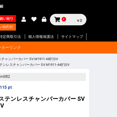
詳細
0
￥0
特定商取引法
個人情報保護法
サイトマップ
ーカーリンク
チャンバーカバー SV M1911-44(F)SV
ステンレスチャンバーカバー SV M1911-44(F)SV
サイクル
テリー等
ジン
セサリー
ン
セサリー
クセサリ
ガジン
ク
SMG
ク
ート等
ク
SMG
ン
ト
ボルバー
ン
ート等
ク
ボルバー
ト
イフル
ート等
ン
ク
SMG
ボルバ
ート
ット
ボルバー
ト
イフル
ート等
ト
イフル
ート等
 エアガ
ト
ート等
ト
ツ
ボルバー
ートマチ
ルバ用
用
パーツ
パーツ
ックガン
 パー
ョルダー
プ
サイド
ジ
ートリ
スタムパ
タムパ
タムパ
S
E
ーツ
ーツ
ク
ーツ
リー
gm082
115
pt
SV