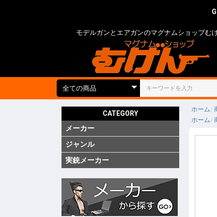
G
モデルガンとエアガンのマグナムショップむ
ホーム
CATEGORY
ホーム
メーカー
国内
海外
実銃用品
ジャンル
ガス ブ
ガス SM
ガス リ
ガス 他
電動 次
電動 ハ
電動ガン
電動 SM
電動 ハ
エアーコ
エアーラ
CO2 ガ
モデルガ
モデルガ
モデルガ
金属モデ
キットモ
競技用銃
ショット
海外製 
海外製 G
海外製 G
キットエ
グレネー
グレネー
ガスガン
エアガン
電動ガン
モデルガ
汎用アク
ガスガン
エアガン
電動ガン
モデルガ
グリップ
グリップ
外装カス
内部カス
ディテー
バッテリ
電動ガン
ダミーカ
モデルガ
照準器
照準器周
サイレン
ライト・
トレーサ
ホルスタ
ホルスタ
ホルスタ
ポーチ類
ケース類
メンテナ
消耗品 ガ
工具
塗装・仕
汎用アク
シューテ
ガンスタ
プロテク
18才未
18才未
カスタム
その他
特価品
処分品
(純正)
(純正)
(純正)
ー(純正)
ン
ン
ン
ジン
ツ
ーツ
ーツ
実銃メーカー
コルト
グロック
スミス&
ベレッタ
ワルサー
ヘッケラ
SIG(SWI