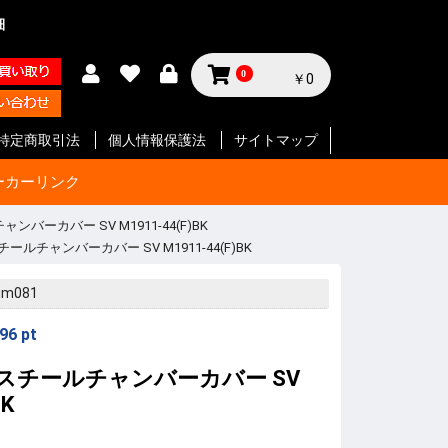
細
0
￥0
特定商取引法
個人情報保護法
サイトマップ
ーカーリンク
ャンバーカバー SV M1911-44(F)BK
スチールチャンバーカバー SV M1911-44(F)BK
サイクル
テリー等
ジン
セサリー
ン
セサリー
クセサリ
ガジン
ク
SMG
ク
ート等
ク
SMG
ン
ト
ボルバー
ン
ート等
ク
ボルバー
ト
イフル
ート等
ン
ク
SMG
ボルバ
ート
ット
ボルバー
ト
イフル
ート等
ト
イフル
ート等
 エアガ
ト
ート等
ト
ツ
ボルバー
ートマチ
ルバ用
用
パーツ
パーツ
ックガン
 パー
ョルダー
プ
サイド
ジ
ートリ
スタムパ
タムパ
タムパ
S
E
ーツ
ーツ
ク
ーツ
リー
gm081
96
pt
BK