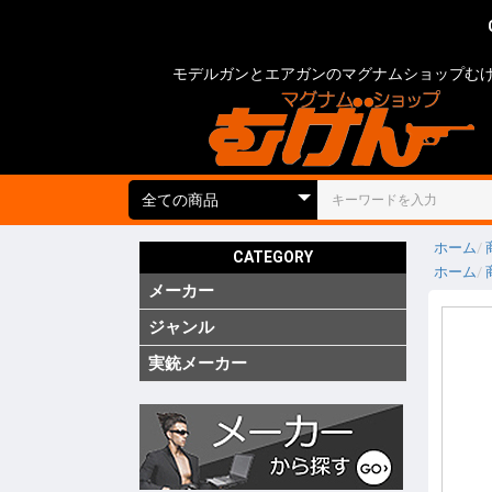
モデルガンとエアガンのマグナムショップむ
ホーム
CATEGORY
ホーム
メーカー
国内
海外
実銃用品
ジャンル
ガス ブ
ガス SM
ガス リ
ガス 他
電動 次
電動 ハ
電動ガン
電動 SM
電動 ハ
エアーコ
エアーラ
CO2 ガ
モデルガ
モデルガ
モデルガ
金属モデ
キットモ
競技用銃
ショット
海外製 
海外製 G
海外製 G
キットエ
グレネー
グレネー
ガスガン
エアガン
電動ガン
モデルガ
汎用アク
ガスガン
エアガン
電動ガン
モデルガ
グリップ
グリップ
外装カス
内部カス
ディテー
バッテリ
電動ガン
ダミーカ
モデルガ
照準器
照準器周
サイレン
ライト・
トレーサ
ホルスタ
ホルスタ
ホルスタ
ポーチ類
ケース類
メンテナ
消耗品 ガ
工具
塗装・仕
汎用アク
シューテ
ガンスタ
プロテク
18才未
18才未
カスタム
その他
特価品
処分品
(純正)
(純正)
(純正)
ー(純正)
ン
ン
ン
ジン
ツ
ーツ
ーツ
実銃メーカー
コルト
グロック
スミス&
ベレッタ
ワルサー
ヘッケラ
SIG(SWI