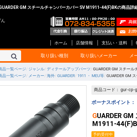
GUARDER GM スチールチャンバーカバー SV M1911-44(F)BKの商品詳
げん
ホーム
店舗情報
支払い・送料
取り扱い種別
取り扱いメーカー
メ
商品一覧ページ
ジャンル
ディテールアップパーツ
GUARDER GM スチールチ
商品一覧ページ
メーカー
海外
GUARDER
1911 ・ MEU等
GUARDER GM 
東京マルイ
KSC
マルシン
タナカ
マルゼン
ハートフォード
クラフト アップル
KTW
タニオ・コバ
BATON Airsoft
BWC
ショウエイ
エラン
A!CTION(アクション)
KM企画
キャロムショット
パンドラ アームズ
R.C.C.
ガンショップ インディ
ガンスミス シークレッ
メディコム
ファインケミカル
オプション No.1
G-Force
Carbon8
HoneyBee
エス・ツー・エス
ET-1
プロテック
イースト.A
ライラクス
モッジ
ノーベルアームズ
マックジャパン
M W グレネード
フリーダムアート
ライト
CーTec
ファイアフライ
TOP
宮川ゴム
レザーアート ケイン
ZEKE
GAW
ガンスミス忍者
国内メーカー その他
DETONATOR
GUARDER
Guns Modify
COW COW
ROBIN HOOD
Anvil
Vector Optics
Bomber Airsoft
WE-Tech
ENIGMA
NOVA
Prime
RA-Tech
KJ Works
BOLT
G&G
VFC
UMaREX
AIP
Ready Fighter
NeBula
Airsoft Surgeon
T8 Airsoft
Shooter’s Desion
SILVERBACK Airsoft
W I I Tech
Ace-1 Arms
ACETECH
AABB
C&C tac
SAPH
ANGRY GUN
AMOMAX / CYTAC
FMA
海外メーカー その他
コルト
ベレッタ
スミス&ウエッソン
グロック
HOGUE
PACHMAYR
ALTAMONT
VZ Grips
LINVILLE
LOK Grips
CERUS GEAR
MAGPUL
Birchwood
HKS
実銃用品メーカー その
GBB ハンドガン
GBB ライフル
電動ガン 次世代
電動ガン ハイ
電動ガン
電動ガン バッ
電動ガン マガ
電動ガン アク
エアーライフル
ショットガン
ガスガン
ガスガン マガジ
ガスガン アク
エアーガン ア
エアーガン マ
サイト関連
汎用品
10歳以上用
消耗品 他
ガスブローバッ
ガス ライフル・
CO2ブローバッ
モデルガン
電動ガン
ガス マガジン
モデルガン カ
アクセサリー
電動 マガジン等
消耗品 他
ガス ブローバッ
ガス リボルバー
ガス ライフル・
8mm ハンドガ
モデルガン オー
モデルガン リ
モデルガン 長物
キット モデルガ
モデルガン 金属
ガス マガジン
モデルガン カ
アクセサリー
グリップ
ガスガン 他
消耗品 他
ガス リボルバー
ガス ブローバッ
エアー ライフル
ガス ライフル
モデルガン リ
モデルガン オー
モデルガン 金属
モデルガン ラ
ガス マガジン
グリップ
アクセサリー
モデルガン カ
エアー ハンドガ
ガス ブローバッ
エアー ライフル
ガス ライフル・
マガジン
アクセサリー
消耗品
モデルガン リ
モデルガン オ
モデルガン キ
ガスガン
アクセサリー
カートリッジ等
グリップ
モデルガン リ
モデルガン オー
モデルガン ラ
モデルガン カ
グリップ
グレネード
その他
エアーガン
電動ガン
アクセサリー
モデルガン オー
モデルガン ラ
モデルガン カ
カスタムパーツ
その他
モデルガン オー
モデルガン カ
モデルガン キッ
カスタムパーツ
ガスガン
グリップ
モデルガン
モデルガンパー
モデルガン リ
モデルガン オ
アクセサリー
インナーバレル
サイレンサー
塗装・仕上げ
モデルガン用
グリップ リボ
グリップ オート
ガスガン 外装
ガスガン 内部
メンテナンス
塗装
メンテナンス
スプレー塗料
ブルーイング剤
メンテナンス
CO2 ブローバ
スペアマガジン
その他
BB弾
照準器
ホルスター
ケース類
U-18
エアガン
ガスガン
オート用
リボルバー用
革製 ショルダー
革製 ヒップ
ナイロン製 シ
ナイロン製 ヒッ
ウエスタン
レッグ バック
ポーチ
ケース類
照準器
マウント 他
モデルガン用品
ホルスター
ダミーカート
発火カートリッ
空撃ちダミーカ
ダミーブレット
モデルガン カ
ガスガン用カス
電動ガン用カス
パッキン類
電動ガン
アクセサリー
スライド
サイト
アウターバレル
その他
GLOCK Gen.5
GLOCK Gen.4
GLOCK Gen.3
H&K
V10 / DETONIC
1911 ・ MEU等
Hi-CAPA
M&P
DESERT EAGL
P226
M92F
金属外装パーツ
内部カスタムパ
その他
マグロ用パーツ
カスタムパーツ
アクセサリー
GLOCK
リボルバー用パ
オート用パーツ
マルイ用
WA用
その他
ガス ハンドガン
ガス ライフル
マガジン 他
アウターバレル
金属外装パーツ
金属外装キット
カスタムパーツ
金属外装パーツ
金属外装キット
ガス ハンドガン
マガジン 他
ガス ライフル
ガスブローバッ
金属外装
アウターバレル
外装パーツ
内部カスタムパ
オート用
リボルバ用
ライフル用
木製
G-10 素材製
その他アクセサ
オート用
汎用
リボルバ用
木製
G-10 素材製
オート用
リボルバ用
G-10 素材製
ト
他
ー
ン
ック
ツ等
ッジ
ーツ
ーツ
ーツ
商品コード：
gur-cp-
ローバック
G ライフル
ボルバ
世代
イサイクル
G
ンドガン
ッキング
イフル SMG
スガン
ン リボルバ
ン オート
ン 長物
ルガン
デルガン
(販売登録品)
ガン
電動ガン
BB ライフル
BB ハンドガン
アガン
ドランチャ
ド弾
アクセサリー
アクセサリー
アクセサリー
ンアクセサリ
セサリー(純正)
スペアマガジ
スペアマガジ
スペアマガジ
ンスペアマガ
(実銃用)
タムパーツ
タムパーツ
ルアップパー
ー・充電器
用 カスタムパ
ート
ン カスタムパ
辺
サー
レーザー
ー
ー(革)
ー(樹脂)
ー(ナイロン)
ンス
ス BB弾
上げ
セサリー
ィング用品
ンド
ション
満用
満用品
ガン
マシンピストル
オートマチック用
リボルバー用
その他
Altamont
HOGUE
Pachmayr
BERETTA
マルイ 1911
マルイ GLOCK
アウターバレル
マルイ 1911
マルイ GLOCK用
ゴムパッキン類
ガスガン用
電動ガン用
エアーガン用
ドットサイト
スコープ
オートマチック
リボルバー
その他
ガスブローバック
モデルガン
アクセサリー
モデルガン
エアーソフトガン
ウエッソン
ー&コック
SS ARMS)
ボーナスポイント：
GUARDER GM スチールチャンバーカバー SV
M1911-44(F)
予約受付中