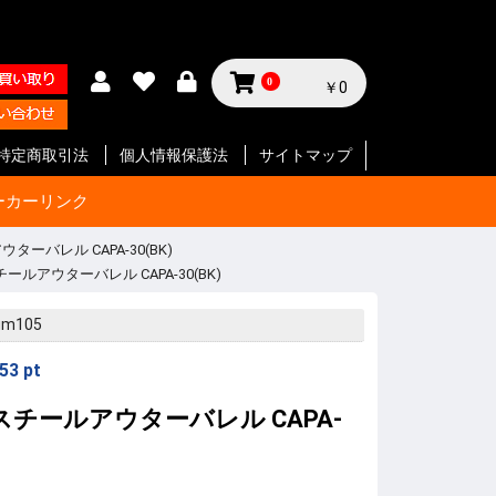
0
￥0
特定商取引法
個人情報保護法
サイトマップ
ーカーリンク
ウターバレル CAPA-30(BK)
スチールアウターバレル CAPA-30(BK)
サイクル
テリー等
ジン
セサリー
ン
セサリー
クセサリ
ガジン
ク
SMG
ク
ート等
ク
SMG
ン
ト
ボルバー
ン
ート等
ク
ボルバー
ト
イフル
ート等
ン
ク
SMG
ボルバ
ート
ット
ボルバー
ト
イフル
ート等
ト
イフル
ート等
 エアガ
ト
ート等
ト
ツ
ボルバー
ートマチ
ルバ用
用
パーツ
パーツ
ックガン
 パー
ョルダー
プ
サイド
ジ
ートリ
スタムパ
タムパ
タムパ
S
E
ーツ
ーツ
ク
ーツ
リー
gm105
53
pt