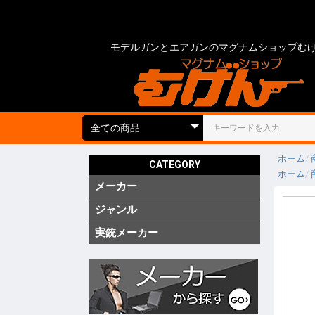
モデルガンとエアガンのマグナムショップむ
ホーム
CATEGORY
ホーム
メーカー
国内
海外
実銃用品
ジャンル
ガス ブ
ガス SM
ガス リ
ガス 他
電動 次
電動 ハ
電動ガン
電動 SM
電動 ハ
エアーコ
エアーラ
CO2 ガ
モデルガ
モデルガ
モデルガ
金属モデ
キットモ
競技用銃
ショット
海外製 
海外製 G
海外製 G
キットエ
グレネー
グレネー
ガスガン
エアガン
電動ガン
モデルガ
汎用アク
ガスガン
エアガン
電動ガン
モデルガ
グリップ
グリップ
外装カス
内部カス
ディテー
バッテリ
電動ガン
ダミーカ
モデルガ
照準器
照準器周
サイレン
ライト・
トレーサ
ホルスタ
ホルスタ
ホルスタ
ポーチ類
ケース類
メンテナ
消耗品 ガ
工具
塗装・仕
汎用アク
シューテ
ガンスタ
プロテク
18才未
18才未
カスタム
その他
特価品
処分品
(純正)
(純正)
(純正)
ー(純正)
ン
ン
ン
ジン
ツ
ーツ
ーツ
実銃メーカー
コルト
グロック
スミス&
ベレッタ
ワルサー
ヘッケラ
SIG(SWI