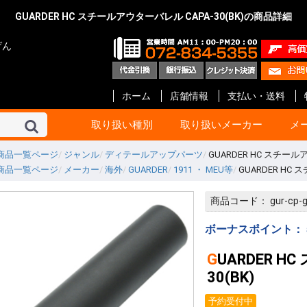
GUARDER HC スチールアウターバレル CAPA-30(BK)の商品詳細
げん
ホーム
店舗情報
支払い・送料
取り扱い種別
取り扱いメーカー
メ
商品一覧ページ
ジャンル
ディテールアップパーツ
GUARDER HC スチールア
商品一覧ページ
メーカー
海外
GUARDER
1911 ・ MEU等
GUARDER HC 
東京マルイ
KSC
マルシン
タナカ
マルゼン
ハートフォード
クラフト アップル
KTW
タニオ・コバ
BATON Airsoft
BWC
ショウエイ
エラン
A!CTION(アクション)
KM企画
キャロムショット
パンドラ アームズ
R.C.C.
ガンショップ インディ
ガンスミス シークレッ
メディコム
ファインケミカル
オプション No.1
G-Force
Carbon8
HoneyBee
エス・ツー・エス
ET-1
プロテック
イースト.A
ライラクス
モッジ
ノーベルアームズ
マックジャパン
M W グレネード
フリーダムアート
ライト
CーTec
ファイアフライ
TOP
宮川ゴム
レザーアート ケイン
ZEKE
GAW
ガンスミス忍者
国内メーカー その他
DETONATOR
GUARDER
Guns Modify
COW COW
ROBIN HOOD
Anvil
Vector Optics
Bomber Airsoft
WE-Tech
ENIGMA
NOVA
Prime
RA-Tech
KJ Works
BOLT
G&G
VFC
UMaREX
AIP
Ready Fighter
NeBula
Airsoft Surgeon
T8 Airsoft
Shooter’s Desion
SILVERBACK Airsoft
W I I Tech
Ace-1 Arms
ACETECH
AABB
C&C tac
SAPH
ANGRY GUN
AMOMAX / CYTAC
FMA
海外メーカー その他
コルト
ベレッタ
スミス&ウエッソン
グロック
HOGUE
PACHMAYR
ALTAMONT
VZ Grips
LINVILLE
LOK Grips
CERUS GEAR
MAGPUL
Birchwood
HKS
実銃用品メーカー その
GBB ハンドガン
GBB ライフル
電動ガン 次世代
電動ガン ハイ
電動ガン
電動ガン バッ
電動ガン マガ
電動ガン アク
エアーライフル
ショットガン
ガスガン
ガスガン マガジ
ガスガン アク
エアーガン ア
エアーガン マ
サイト関連
汎用品
10歳以上用
消耗品 他
ガスブローバッ
ガス ライフル・
CO2ブローバッ
モデルガン
電動ガン
ガス マガジン
モデルガン カ
アクセサリー
電動 マガジン等
消耗品 他
ガス ブローバッ
ガス リボルバー
ガス ライフル・
8mm ハンドガ
モデルガン オー
モデルガン リ
モデルガン 長物
キット モデルガ
モデルガン 金属
ガス マガジン
モデルガン カ
アクセサリー
グリップ
ガスガン 他
消耗品 他
ガス リボルバー
ガス ブローバッ
エアー ライフル
ガス ライフル
モデルガン リ
モデルガン オー
モデルガン 金属
モデルガン ラ
ガス マガジン
グリップ
アクセサリー
モデルガン カ
エアー ハンドガ
ガス ブローバッ
エアー ライフル
ガス ライフル・
マガジン
アクセサリー
消耗品
モデルガン リ
モデルガン オ
モデルガン キ
ガスガン
アクセサリー
カートリッジ等
グリップ
モデルガン リ
モデルガン オー
モデルガン ラ
モデルガン カ
グリップ
グレネード
その他
エアーガン
電動ガン
アクセサリー
モデルガン オー
モデルガン ラ
モデルガン カ
カスタムパーツ
その他
モデルガン オー
モデルガン カ
モデルガン キッ
カスタムパーツ
ガスガン
グリップ
モデルガン
モデルガンパー
モデルガン リ
モデルガン オ
アクセサリー
インナーバレル
サイレンサー
塗装・仕上げ
モデルガン用
グリップ リボ
グリップ オート
ガスガン 外装
ガスガン 内部
メンテナンス
塗装
メンテナンス
スプレー塗料
ブルーイング剤
メンテナンス
CO2 ブローバ
スペアマガジン
その他
BB弾
照準器
ホルスター
ケース類
U-18
エアガン
ガスガン
オート用
リボルバー用
革製 ショルダー
革製 ヒップ
ナイロン製 シ
ナイロン製 ヒッ
ウエスタン
レッグ バック
ポーチ
ケース類
照準器
マウント 他
モデルガン用品
ホルスター
ダミーカート
発火カートリッ
空撃ちダミーカ
ダミーブレット
モデルガン カ
ガスガン用カス
電動ガン用カス
パッキン類
電動ガン
アクセサリー
スライド
サイト
アウターバレル
その他
GLOCK Gen.5
GLOCK Gen.4
GLOCK Gen.3
H&K
V10 / DETONIC
1911 ・ MEU等
Hi-CAPA
M&P
DESERT EAGL
P226
M92F
金属外装パーツ
内部カスタムパ
その他
マグロ用パーツ
カスタムパーツ
アクセサリー
GLOCK
リボルバー用パ
オート用パーツ
マルイ用
WA用
その他
ガス ハンドガン
ガス ライフル
マガジン 他
アウターバレル
金属外装パーツ
金属外装キット
カスタムパーツ
金属外装パーツ
金属外装キット
ガス ハンドガン
マガジン 他
ガス ライフル
ガスブローバッ
金属外装
アウターバレル
外装パーツ
内部カスタムパ
オート用
リボルバ用
ライフル用
木製
G-10 素材製
その他アクセサ
オート用
汎用
リボルバ用
木製
G-10 素材製
オート用
リボルバ用
G-10 素材製
ト
他
ー
ン
ック
ツ等
ッジ
ーツ
ーツ
ーツ
商品コード：
gur-cp-
ローバック
G ライフル
ボルバ
世代
イサイクル
G
ンドガン
ッキング
イフル SMG
スガン
ン リボルバ
ン オート
ン 長物
ルガン
デルガン
(販売登録品)
ガン
電動ガン
BB ライフル
BB ハンドガン
アガン
ドランチャ
ド弾
アクセサリー
アクセサリー
アクセサリー
ンアクセサリ
セサリー(純正)
スペアマガジ
スペアマガジ
スペアマガジ
ンスペアマガ
(実銃用)
タムパーツ
タムパーツ
ルアップパー
ー・充電器
用 カスタムパ
ート
ン カスタムパ
辺
サー
レーザー
ー
ー(革)
ー(樹脂)
ー(ナイロン)
ンス
ス BB弾
上げ
セサリー
ィング用品
ンド
ション
満用
満用品
ガン
マシンピストル
オートマチック用
リボルバー用
その他
Altamont
HOGUE
Pachmayr
BERETTA
マルイ 1911
マルイ GLOCK
アウターバレル
マルイ 1911
マルイ GLOCK用
ゴムパッキン類
ガスガン用
電動ガン用
エアーガン用
ドットサイト
スコープ
オートマチック
リボルバー
その他
ガスブローバック
モデルガン
アクセサリー
モデルガン
エアーソフトガン
ウエッソン
ー&コック
SS ARMS)
ボーナスポイント：
GUARDER HC スチールアウターバレル CAPA-
30(BK)
予約受付中