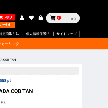
0
￥0
特定商取引法
個人情報保護法
サイトマップ
ーカーリンク
A CQB TAN
サイクル
テリー等
ジン
セサリー
ン
セサリー
クセサリ
ガジン
ク
SMG
ク
ート等
ク
SMG
ン
ト
ボルバー
ン
ート等
ク
ボルバー
ト
イフル
ート等
ン
ク
SMG
ボルバ
ート
ット
ボルバー
ト
イフル
ート等
ト
イフル
ート等
 エアガ
ト
ート等
ト
ツ
ボルバー
ートマチ
ルバ用
用
パーツ
パーツ
ックガン
 パー
ョルダー
プ
サイド
ジ
ートリ
スタムパ
タムパ
タムパ
S
E
ーツ
ーツ
ク
ーツ
リー
5
558
pt
ADA CQB TAN
税込