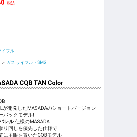
80
税込
C
 ライフル
C
＞
ガス ライフル・SMG
SADA CQB TAN Color
QB
PULが開発したMASADAのショートバージョン
ーバックモデル!
chバレル
仕様のMASADA
取り回しを優先した仕様で
闘に主眼を置いたCQBモデル