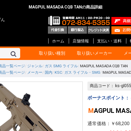
MAGPUL MASADA CQB TANの商品詳細
げん
ホーム
店舗情報
支払い・送料
取り扱い種別
取り扱いメーカー
メ
商品一覧ページ
ジャンル
ガス SMG ライフル
MAGPUL MASADA CQB TAN
商品一覧ページ
メーカー
国内
KSC
ガス ライフル・SMG
MAGPUL MASAD
東京マルイ
KSC
マルシン
タナカ
マルゼン
ハートフォード
クラフト アップル
KTW
タニオ・コバ
BATON Airsoft
BWC
ショウエイ
エラン
A!CTION(アクション)
KM企画
キャロムショット
パンドラ アームズ
R.C.C.
ガンショップ インディ
ガンスミス シークレッ
メディコム
ファインケミカル
オプション No.1
G-Force
Carbon8
HoneyBee
エス・ツー・エス
ET-1
プロテック
イースト.A
ライラクス
モッジ
ノーベルアームズ
マックジャパン
M W グレネード
フリーダムアート
ライト
CーTec
ファイアフライ
TOP
宮川ゴム
レザーアート ケイン
ZEKE
GAW
ガンスミス忍者
国内メーカー その他
DETONATOR
GUARDER
Guns Modify
COW COW
ROBIN HOOD
Anvil
Vector Optics
Bomber Airsoft
WE-Tech
ENIGMA
NOVA
Prime
RA-Tech
KJ Works
BOLT
G&G
VFC
UMaREX
AIP
Ready Fighter
NeBula
Airsoft Surgeon
T8 Airsoft
Shooter’s Desion
SILVERBACK Airsoft
W I I Tech
Ace-1 Arms
ACETECH
AABB
C&C tac
SAPH
ANGRY GUN
AMOMAX / CYTAC
FMA
海外メーカー その他
コルト
ベレッタ
スミス&ウエッソン
グロック
HOGUE
PACHMAYR
ALTAMONT
VZ Grips
LINVILLE
LOK Grips
CERUS GEAR
MAGPUL
Birchwood
HKS
実銃用品メーカー その
GBB ハンドガン
GBB ライフル
電動ガン 次世代
電動ガン ハイ
電動ガン
電動ガン バッ
電動ガン マガ
電動ガン アク
エアーライフル
ショットガン
ガスガン
ガスガン マガジ
ガスガン アク
エアーガン ア
エアーガン マ
サイト関連
汎用品
10歳以上用
消耗品 他
ガスブローバッ
ガス ライフル・
CO2ブローバッ
モデルガン
電動ガン
ガス マガジン
モデルガン カ
アクセサリー
電動 マガジン等
消耗品 他
ガス ブローバッ
ガス リボルバー
ガス ライフル・
8mm ハンドガ
モデルガン オー
モデルガン リ
モデルガン 長物
キット モデルガ
モデルガン 金属
ガス マガジン
モデルガン カ
アクセサリー
グリップ
ガスガン 他
消耗品 他
ガス リボルバー
ガス ブローバッ
エアー ライフル
ガス ライフル
モデルガン リ
モデルガン オー
モデルガン 金属
モデルガン ラ
ガス マガジン
グリップ
アクセサリー
モデルガン カ
エアー ハンドガ
ガス ブローバッ
エアー ライフル
ガス ライフル・
マガジン
アクセサリー
消耗品
モデルガン リ
モデルガン オ
モデルガン キ
ガスガン
アクセサリー
カートリッジ等
グリップ
モデルガン リ
モデルガン オー
モデルガン ラ
モデルガン カ
グリップ
グレネード
その他
エアーガン
電動ガン
アクセサリー
モデルガン オー
モデルガン ラ
モデルガン カ
カスタムパーツ
その他
モデルガン オー
モデルガン カ
モデルガン キッ
カスタムパーツ
ガスガン
グリップ
モデルガン
モデルガンパー
モデルガン リ
モデルガン オ
アクセサリー
インナーバレル
サイレンサー
塗装・仕上げ
モデルガン用
グリップ リボ
グリップ オート
ガスガン 外装
ガスガン 内部
メンテナンス
塗装
メンテナンス
スプレー塗料
ブルーイング剤
メンテナンス
CO2 ブローバ
スペアマガジン
その他
BB弾
照準器
ホルスター
ケース類
U-18
エアガン
ガスガン
オート用
リボルバー用
革製 ショルダー
革製 ヒップ
ナイロン製 シ
ナイロン製 ヒッ
ウエスタン
レッグ バック
ポーチ
ケース類
照準器
マウント 他
モデルガン用品
ホルスター
ダミーカート
発火カートリッ
空撃ちダミーカ
ダミーブレット
モデルガン カ
ガスガン用カス
電動ガン用カス
パッキン類
電動ガン
アクセサリー
スライド
サイト
アウターバレル
その他
GLOCK Gen.5
GLOCK Gen.4
GLOCK Gen.3
H&K
V10 / DETONIC
1911 ・ MEU等
Hi-CAPA
M&P
DESERT EAGL
P226
M92F
金属外装パーツ
内部カスタムパ
その他
マグロ用パーツ
カスタムパーツ
アクセサリー
GLOCK
リボルバー用パ
オート用パーツ
マルイ用
WA用
その他
ガス ハンドガン
ガス ライフル
マガジン 他
アウターバレル
金属外装パーツ
金属外装キット
カスタムパーツ
金属外装パーツ
金属外装キット
ガス ハンドガン
マガジン 他
ガス ライフル
ガスブローバッ
金属外装
アウターバレル
外装パーツ
内部カスタムパ
オート用
リボルバ用
ライフル用
木製
G-10 素材製
その他アクセサ
オート用
汎用
リボルバ用
木製
G-10 素材製
オート用
リボルバ用
G-10 素材製
ト
他
ー
ン
ック
ツ等
ッジ
ーツ
ーツ
ーツ
商品コード：
ks-gl05
ローバック
G ライフル
ボルバ
世代
イサイクル
G
ンドガン
ッキング
イフル SMG
スガン
ン リボルバ
ン オート
ン 長物
ルガン
デルガン
(販売登録品)
ガン
電動ガン
BB ライフル
BB ハンドガン
アガン
ドランチャ
ド弾
アクセサリー
アクセサリー
アクセサリー
ンアクセサリ
セサリー(純正)
スペアマガジ
スペアマガジ
スペアマガジ
ンスペアマガ
(実銃用)
タムパーツ
タムパーツ
ルアップパー
ー・充電器
用 カスタムパ
ート
ン カスタムパ
辺
サー
レーザー
ー
ー(革)
ー(樹脂)
ー(ナイロン)
ンス
ス BB弾
上げ
セサリー
ィング用品
ンド
ション
満用
満用品
ガン
マシンピストル
オートマチック用
リボルバー用
その他
Altamont
HOGUE
Pachmayr
BERETTA
マルイ 1911
マルイ GLOCK
アウターバレル
マルイ 1911
マルイ GLOCK用
ゴムパッキン類
ガスガン用
電動ガン用
エアーガン用
ドットサイト
スコープ
オートマチック
リボルバー
その他
ガスブローバック
モデルガン
アクセサリー
モデルガン
エアーソフトガン
ウエッソン
ー&コック
SS ARMS)
ボーナスポイント：
MAGPUL MAS
通常価格：￥68,200