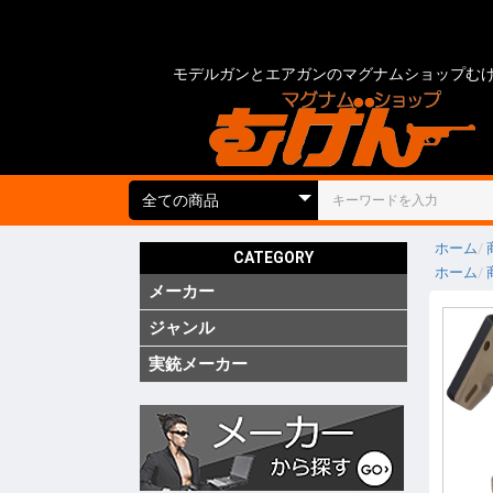
モデルガンとエアガンのマグナムショップむ
ホーム
CATEGORY
ホーム
メーカー
国内
海外
実銃用品
ジャンル
ガス ブ
ガス SM
ガス リ
ガス 他
電動 次
電動 ハ
電動ガン
電動 SM
電動 ハ
エアーコ
エアーラ
CO2 ガ
モデルガ
モデルガ
モデルガ
金属モデ
キットモ
競技用銃
ショット
海外製 
海外製 G
海外製 G
キットエ
グレネー
グレネー
ガスガン
エアガン
電動ガン
モデルガ
汎用アク
ガスガン
エアガン
電動ガン
モデルガ
グリップ
グリップ
外装カス
内部カス
ディテー
バッテリ
電動ガン
ダミーカ
モデルガ
照準器
照準器周
サイレン
ライト・
トレーサ
ホルスタ
ホルスタ
ホルスタ
ポーチ類
ケース類
メンテナ
消耗品 ガ
工具
塗装・仕
汎用アク
シューテ
ガンスタ
プロテク
18才未
18才未
カスタム
その他
特価品
処分品
(純正)
(純正)
(純正)
ー(純正)
ン
ン
ン
ジン
ツ
ーツ
ーツ
実銃メーカー
コルト
グロック
スミス&
ベレッタ
ワルサー
ヘッケラ
SIG(SWI