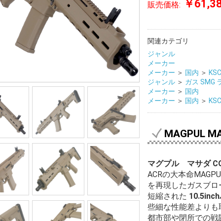
￥61,3
販売価格:
関連カテゴリ
ジャンル
メーカー
メーカー
＞
国内
＞
KS
ジャンル
＞
ガス SMG
メーカー
＞
国内
メーカー
＞
国内
＞
KS
MAGPUL MA
マグプル マサダ C
ACRの大本命MAG
を再現したガスブロ
短縮された
10.5in
些細な性能差よりも
都市部や閉所での戦