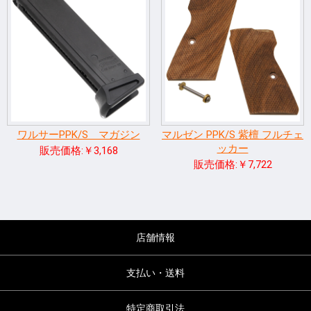
ワルサーPPK/S マガジン
マルゼン PPK/S 紫檀 フルチェ
ッカー
販売価格:￥3,168
販売価格:￥7,722
店舗情報
支払い・送料
特定商取引法