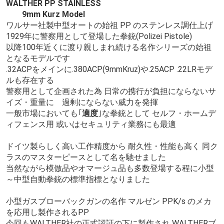
WALTHER PP STAINLESS
9mm Kurz Model
ワルサー社製中型オートの始祖 PP のステンレス調仕上げ
1929年に警察用として登場した拳銃(Polizei Pistole)
以降100年近くに渡り親しまれ続ける名作シリーズの始祖
となるモデルです
.32ACPをメインに.380ACP(9mmKruz)や.25ACP .22LRモデ
ルも存在する
警察用として企画された為 日常の携行が負担にならないサ
イズ・重量に 過剰にならない威力を発揮
一般市場においても｢
適度
｣な拳銃として セルフ・ホームデ
ィフェンス用 或いはセキュリティ業務にも最適
ドイツ製らしく高い工作精度から 耐久性・性能も高く 同ク
ラスのマスターピースとして名を馳せました
当然ながら模倣品やオマージュ品も多数登場する程に小型
～中型自動拳銃の標準指標となりました
小型ガスブローバックガンの名作 マルゼン PPK/s のメカ
を応用し製作されるPP
今回もWALTHER社の正式認証の下に製作され WALTHERブ