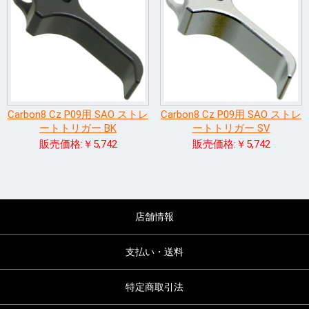
Carbon8 Cz P09用 SAO ストレ
Carbon8 Cz P09用 SAO ストレ
ートトリガー BK
ートトリガー SV
販売価格:￥5,742
販売価格:￥5,742
店舗情報
支払い・送料
特定商取引法