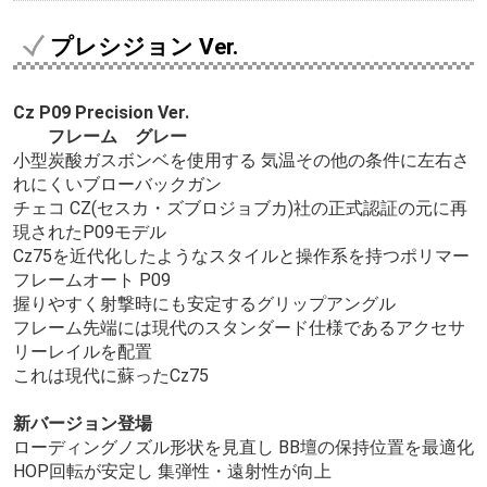
プレシジョン Ver.
Cz P09 Precision Ver.
フレーム グレー
小型炭酸ガスボンベを使用する 気温その他の条件に左右さ
れにくいブローバックガン
チェコ CZ(セスカ・ズブロジョブカ)社の正式認証の元に再
現されたP09モデル
Cz75を近代化したようなスタイルと操作系を持つポリマー
フレームオート P09
握りやすく射撃時にも安定するグリップアングル
フレーム先端には現代のスタンダード仕様であるアクセサ
リーレイルを配置
これは現代に蘇ったCz75
新バージョン登場
ローディングノズル形状を見直し BB壇の保持位置を最適化
HOP回転が安定し 集弾性・遠射性が向上