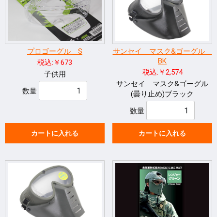
プロゴーグル S
サンセイ マスク&ゴーグル
BK
税込:￥673
税込:￥2,574
子供用
サンセイ マスク&ゴーグル
数量
(曇り止め)ブラック
数量
カートに入れる
カートに入れる