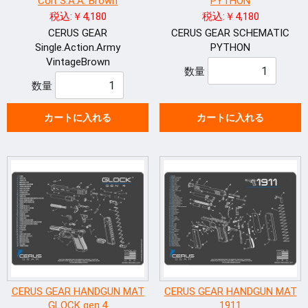
Colt S.A.A. Brown
PYTHON
税込:￥4,180
税込:￥4,180
CERUS GEAR
CERUS GEAR SCHEMATIC
Single.Action.Army
PYTHON
VintageBrown
数量
数量
カートに入れる
カートに入れる
CERUS GEAR HANDGUN MAT
CERUS GEAR HANDGUN MAT
GLOCK gen.4
1911