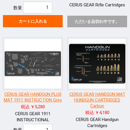
CERUS GEAR Rifle Cartridges
数量
カートに入れる
ただいま品切れ中です。
CERUS GEAR HANDGUN PLUS
CERUS GEAR HANDGUN MAT
MAT 1911 INSTRUCTION Grey
HUNDGUN CARTRIDGES
Carbon
税込:￥5,280
税込:￥4,180
CERUS GEAR 1911
CERUS GEAR Handgun
INSTRUCTIONAL
Cartridges
数量