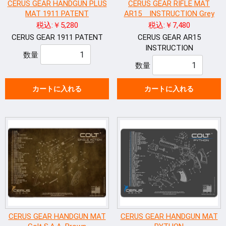
CERUS GEAR HANDGUN PLUS
CERUS GEAR RIFLE MAT
MAT 1911 PATENT
AR15 INSTRUCTION Grey
税込:￥5,280
税込:￥7,480
CERUS GEAR 1911 PATENT
CERUS GEAR AR15
INSTRUCTION
数量
数量
カートに入れる
カートに入れる
CERUS GEAR HANDGUN MAT
CERUS GEAR HANDGUN MAT