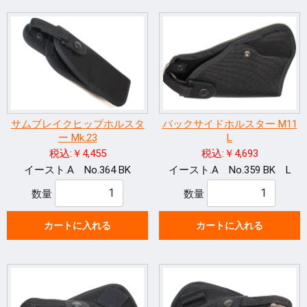
サムブレイクヒップホルスタ
バックサイドホルスター M11
ー Mk.23
L
税込:￥4,455
税込:￥4,693
イースト.A No.364 BK
イースト.A No.359 BK L
数量
数量
カートに入れる
カートに入れる