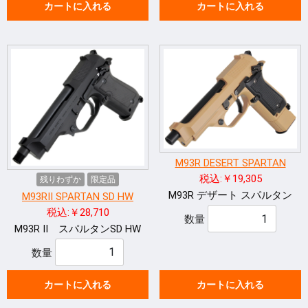
カートに入れる
カートに入れる
M93R DESERT SPARTAN
税込:￥19,305
残りわずか
限定品
M93R デザート スパルタン
M93RII SPARTAN SD HW
税込:￥28,710
数量
M93R II スパルタンSD HW
数量
カートに入れる
カートに入れる