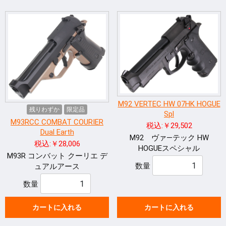
M92 VERTEC HW 07HK HOGUE
残りわずか
限定品
Spl
M93RCC COMBAT COURIER
税込:￥29,502
Dual Earth
M92 ヴァ―テック HW
税込:￥28,006
HOGUEスペシャル
M93R コンバット クーリエ デ
数量
ュアルアース
数量
カートに入れる
カートに入れる