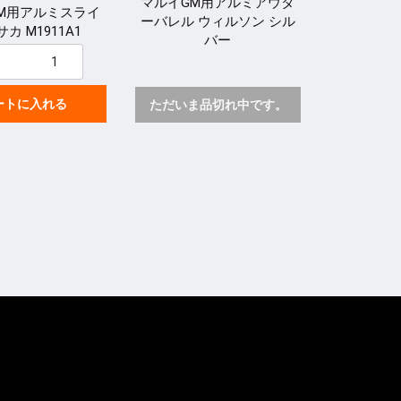
マルイGM用アルミアウタ
M用アルミスライ
ーバレル ウィルソン シル
サカ M1911A1
バー
ートに入れる
ただいま品切れ中です。