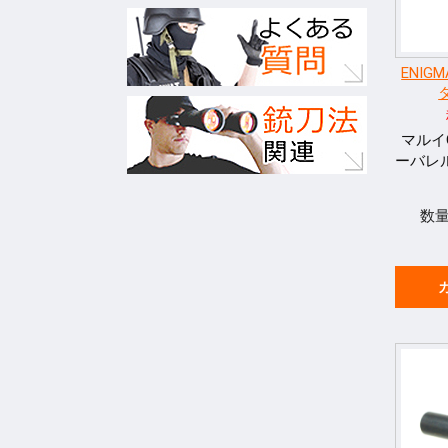
ENIGM
マルイ
ーバレ
数