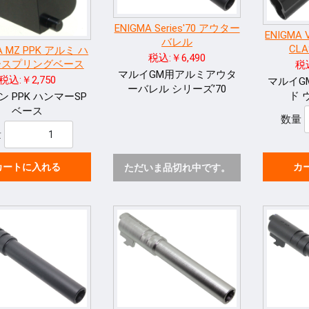
ENIGMA Series'70 アウター
ENIGMA 
バレル
CL
A MZ PPK アルミ ハ
税込:￥6,490
ースプリングベース
税込
マルイGM用アルミアウタ
税込:￥2,750
マルイG
ーバレル シリーズ’70
ド 
 PPK ハンマーSP
ベース
数量
量
カートに入れる
カ
ただいま品切れ中です。