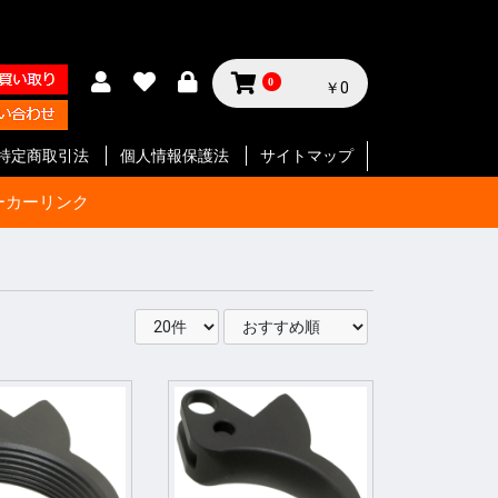
0
￥0
特定商取引法
個人情報保護法
サイトマップ
ーカーリンク
サイクル
テリー等
ジン
セサリー
ン
セサリー
クセサリ
ガジン
ク
SMG
ク
ート等
ク
SMG
ン
ト
ボルバー
ン
ート等
ク
ボルバー
ト
イフル
ート等
ン
ク
SMG
ボルバ
ート
ット
ボルバー
ト
イフル
ート等
ト
イフル
ート等
 エアガ
ト
ート等
ト
ツ
ボルバー
ートマチ
ルバ用
用
パーツ
パーツ
ックガン
 パー
ョルダー
プ
サイド
ジ
ートリ
スタムパ
タムパ
タムパ
S
E
ーツ
ーツ
ク
ーツ
リー