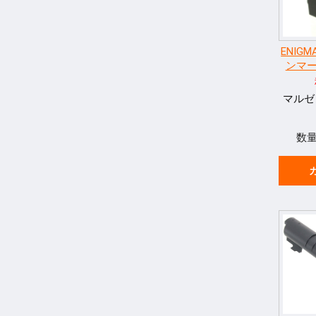
ENIGM
ンマ
マルゼン
数