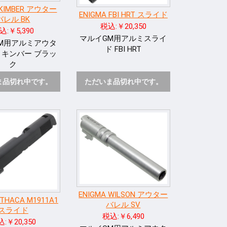
 KIMBER アウター
ENIGMA FBI HRT スライド
バレル BK
税込:￥20,350
込:￥5,390
マルイGM用アルミスライ
M用アルミアウタ
ド FBI HRT
 キンバー ブラッ
ク
ま品切れ中です。
ただいま品切れ中です。
ENIGMA WILSON アウター
ITHACA M1911A1
バレル SV
スライド
税込:￥6,490
:￥20,350