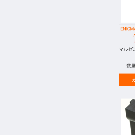
ENIG
マルゼン
数