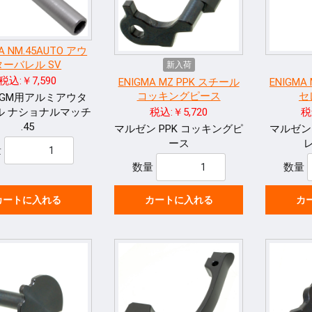
A NM.45AUTO アウ
ターバレル SV
新入荷
税込:￥7,590
ENIGMA MZ PPK スチール
ENIGMA
コッキングピース
セ
GM用アルミアウタ
ル ナショナルマッチ
税込:￥5,720
税
.45
マルゼン PPK コッキングピ
マルゼン 
ース
量
数量
数量
カートに入れる
カートに入れる
カ