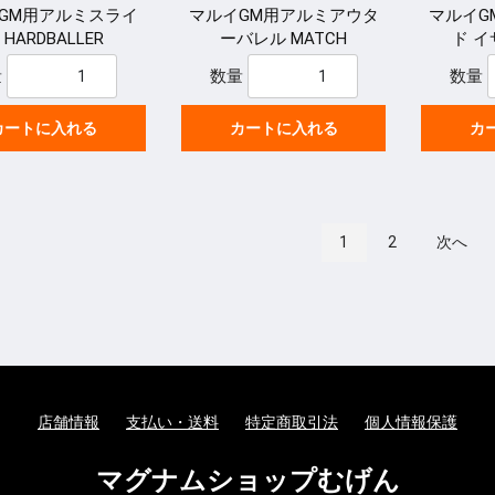
GM用アルミスライ
マルイGM用アルミアウタ
マルイG
 HARDBALLER
ーバレル MATCH
ド イ
量
数量
数量
カートに入れる
カートに入れる
カ
1
2
次へ
店舗情報
支払い・送料
特定商取引法
個人情報保護
マグナムショップむげん