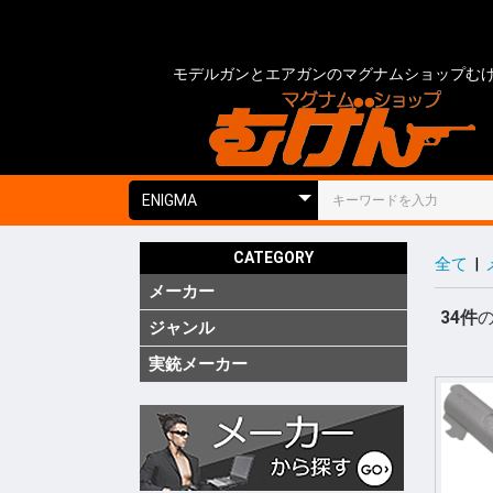
モデルガンとエアガンのマグナムショップむ
CATEGORY
全て
|
メーカー
国内
海外
実銃用品
34件
ジャンル
ガス ブ
ガス SM
ガス リ
ガス 他
電動 次
電動 ハ
電動ガン
電動 SM
電動 ハ
エアーコ
エアーラ
CO2 ガ
モデルガ
モデルガ
モデルガ
金属モデ
キットモ
競技用銃
ショット
海外製 
海外製 G
海外製 G
キットエ
グレネー
グレネー
ガスガン
エアガン
電動ガン
モデルガ
汎用アク
ガスガン
エアガン
電動ガン
モデルガ
グリップ
グリップ
外装カス
内部カス
ディテー
バッテリ
電動ガン
ダミーカ
モデルガ
照準器
照準器周
サイレン
ライト・
トレーサ
ホルスタ
ホルスタ
ホルスタ
ポーチ類
ケース類
メンテナ
消耗品 ガ
工具
塗装・仕
汎用アク
シューテ
ガンスタ
プロテク
18才未
18才未
カスタム
その他
特価品
処分品
(純正)
(純正)
(純正)
ー(純正)
ン
ン
ン
ジン
ツ
ーツ
ーツ
実銃メーカー
コルト
グロック
スミス&
ベレッタ
ワルサー
ヘッケラ
SIG(SWI