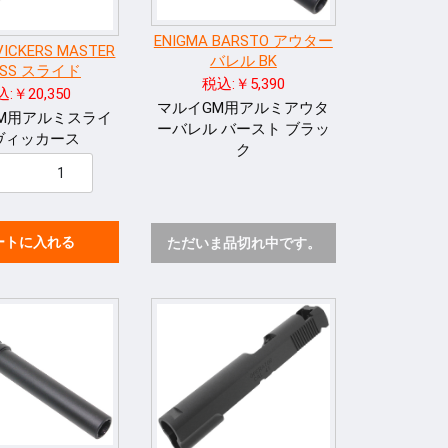
ENIGMA BARSTO アウター
VICKERS MASTER
バレル BK
ASS スライド
税込:￥5,390
:￥20,350
マルイGM用アルミアウタ
M用アルミスライ
ーバレル バースト ブラッ
ヴィッカース
ク
ートに入れる
ただいま品切れ中です。