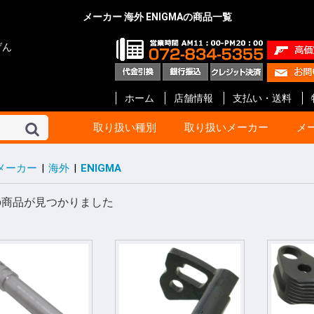
メーカー 海外 ENIGMAの商品一覧
げん
ホーム
店舗情報
支払い・送料
取り扱い種別
取り扱いメーカー
メ
メーカー
|
海外
|
ENIGMA
東京マルイ
KSC
マルシン
タナカ
マルゼン
ハートフォード
クラフト アップル
KTW
タニオ・コバ
BATON Airsoft
BWC
ショウエイ
エラン
A!CTION(アクション)
KM企画
キャロムショット
パンドラ アームズ
R.C.C.
ガンショップ インディ
ガンスミス シークレッ
メディコム
ファインケミカル
オプション No.1
G-Force
Carbon8
HoneyBee
エス・ツー・エス
ET-1
プロテック
イースト.A
ライラクス
モッジ
ノーベルアームズ
マックジャパン
M W グレネード
フリーダムアート
ライト
CーTec
ファイアフライ
TOP
宮川ゴム
レザーアート ケイン
ZEKE
GAW
ガンスミス忍者
国内メーカー その他
DETONATOR
GUARDER
Guns Modify
COW COW
ROBIN HOOD
Anvil
Vector Optics
Bomber Airsoft
WE-Tech
ENIGMA
NOVA
Prime
RA-Tech
KJ Works
BOLT
G&G
VFC
UMaREX
AIP
Ready Fighter
NeBula
Airsoft Surgeon
T8 Airsoft
Shooter’s Desion
SILVERBACK Airsoft
W I I Tech
Ace-1 Arms
ACETECH
AABB
C&C tac
SAPH
ANGRY GUN
AMOMAX / CYTAC
FMA
海外メーカー その他
コルト
ベレッタ
スミス&ウエッソン
グロック
HOGUE
PACHMAYR
ALTAMONT
VZ Grips
LINVILLE
LOK Grips
CERUS GEAR
MAGPUL
Birchwood
HKS
実銃用品メーカー その
GBB ハンドガン
GBB ライフル
電動ガン 次世代
電動ガン ハイ
電動ガン
電動ガン バッ
電動ガン マガ
電動ガン アク
エアーライフル
ショットガン
ガスガン
ガスガン マガジ
ガスガン アク
エアーガン ア
エアーガン マ
サイト関連
汎用品
10歳以上用
消耗品 他
ガスブローバッ
ガス ライフル・
CO2ブローバッ
モデルガン
電動ガン
ガス マガジン
モデルガン カ
アクセサリー
電動 マガジン等
消耗品 他
ガス ブローバッ
ガス リボルバー
ガス ライフル・
8mm ハンドガ
モデルガン オー
モデルガン リ
モデルガン 長物
キット モデルガ
モデルガン 金属
ガス マガジン
モデルガン カ
アクセサリー
グリップ
ガスガン 他
消耗品 他
ガス リボルバー
ガス ブローバッ
エアー ライフル
ガス ライフル
モデルガン リ
モデルガン オー
モデルガン 金属
モデルガン ラ
ガス マガジン
グリップ
アクセサリー
モデルガン カ
エアー ハンドガ
ガス ブローバッ
エアー ライフル
ガス ライフル・
マガジン
アクセサリー
消耗品
モデルガン リ
モデルガン オ
モデルガン キ
ガスガン
アクセサリー
カートリッジ等
グリップ
モデルガン リ
モデルガン オー
モデルガン ラ
モデルガン カ
グリップ
グレネード
その他
エアーガン
電動ガン
アクセサリー
モデルガン オー
モデルガン ラ
モデルガン カ
カスタムパーツ
その他
モデルガン オー
モデルガン カ
モデルガン キッ
カスタムパーツ
ガスガン
グリップ
モデルガン
モデルガンパー
モデルガン リ
モデルガン オ
アクセサリー
インナーバレル
サイレンサー
塗装・仕上げ
モデルガン用
グリップ リボ
グリップ オート
ガスガン 外装
ガスガン 内部
メンテナンス
塗装
メンテナンス
スプレー塗料
ブルーイング剤
メンテナンス
CO2 ブローバ
スペアマガジン
その他
BB弾
照準器
ホルスター
ケース類
U-18
エアガン
ガスガン
オート用
リボルバー用
革製 ショルダー
革製 ヒップ
ナイロン製 シ
ナイロン製 ヒッ
ウエスタン
レッグ バック
ポーチ
ケース類
照準器
マウント 他
モデルガン用品
ホルスター
ダミーカート
発火カートリッ
空撃ちダミーカ
ダミーブレット
モデルガン カ
ガスガン用カス
電動ガン用カス
パッキン類
電動ガン
アクセサリー
スライド
サイト
アウターバレル
その他
GLOCK Gen.5
GLOCK Gen.4
GLOCK Gen.3
H&K
V10 / DETONIC
1911 ・ MEU等
Hi-CAPA
M&P
DESERT EAGL
P226
M92F
金属外装パーツ
内部カスタムパ
その他
マグロ用パーツ
カスタムパーツ
アクセサリー
GLOCK
リボルバー用パ
オート用パーツ
マルイ用
WA用
その他
ガス ハンドガン
ガス ライフル
マガジン 他
アウターバレル
金属外装パーツ
金属外装キット
カスタムパーツ
金属外装パーツ
金属外装キット
ガス ハンドガン
マガジン 他
ガス ライフル
ガスブローバッ
金属外装
アウターバレル
外装パーツ
内部カスタムパ
オート用
リボルバ用
ライフル用
木製
G-10 素材製
その他アクセサ
オート用
汎用
リボルバ用
木製
G-10 素材製
オート用
リボルバ用
G-10 素材製
ト
他
ー
ン
ック
ツ等
ッジ
ーツ
ーツ
ーツ
の商品が見つかりました
ローバック
G ライフル
ボルバ
世代
イサイクル
G
ンドガン
ッキング
イフル SMG
スガン
ン リボルバ
ン オート
ン 長物
ルガン
デルガン
(販売登録品)
ガン
電動ガン
BB ライフル
BB ハンドガン
アガン
ドランチャ
ド弾
アクセサリー
アクセサリー
アクセサリー
ンアクセサリ
セサリー(純正)
スペアマガジ
スペアマガジ
スペアマガジ
ンスペアマガ
(実銃用)
タムパーツ
タムパーツ
ルアップパー
ー・充電器
用 カスタムパ
ート
ン カスタムパ
辺
サー
レーザー
ー
ー(革)
ー(樹脂)
ー(ナイロン)
ンス
ス BB弾
上げ
セサリー
ィング用品
ンド
ション
満用
満用品
ガン
マシンピストル
オートマチック用
リボルバー用
その他
Altamont
HOGUE
Pachmayr
BERETTA
マルイ 1911
マルイ GLOCK
アウターバレル
マルイ 1911
マルイ GLOCK用
ゴムパッキン類
ガスガン用
電動ガン用
エアーガン用
ドットサイト
スコープ
オートマチック
リボルバー
その他
ガスブローバック
モデルガン
アクセサリー
モデルガン
エアーソフトガン
ウエッソン
ー&コック
SS ARMS)