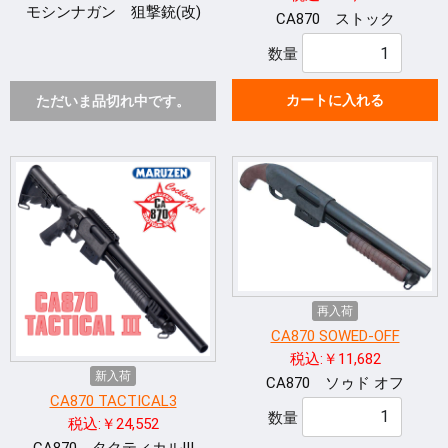
モシンナガン 狙撃銃(改)
CA870 ストック
数量
カートに入れる
ただいま品切れ中です。
再入荷
CA870 SOWED-OFF
税込:￥11,682
新入荷
CA870 ソゥド オフ
CA870 TACTICAL3
数量
税込:￥24,552